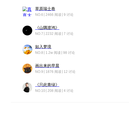
草原瑞士卷
NO.6
2466 阅读
9 讨论
《山隅渡鸿》
NO.7
2232 阅读
7 讨论
如入梦境
NO.8
1.2w 阅读
98 讨论
画出来的早晨
NO.9
1876 阅读
12 讨论
《只此青绿》
NO.10
208 阅读
4 讨论