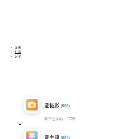
发表
打赏
分享
爱摄影
(995)
昨日总发帖：1736
爱主题
(884)