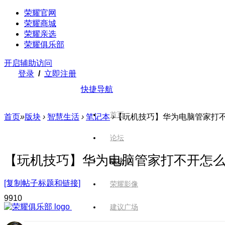
荣耀官网
荣耀商城
荣耀亲选
荣耀俱乐部
开启辅助访问
登录
/
立即注册
快捷导航
首页
首页
»
版块
›
智慧生活
›
笔记本
›
【玩机技巧】华为电脑管家打不开
论坛
【玩机技巧】华为电脑管家打不开怎
版块
[复制帖子标题和链接]
荣耀影像
991
0
建议广场