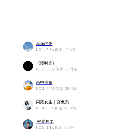
洱海的夜
NO.1
3.6w 阅读
42 讨论
《慢时光》
NO.2
5562 阅读
11 讨论
画中捕鱼
NO.3
5400 阅读
38 讨论
闪耀女生｜蓝色系
NO.4
3.3w 阅读
43 讨论
橙光独桨
NO.5
1.1w 阅读
9 讨论