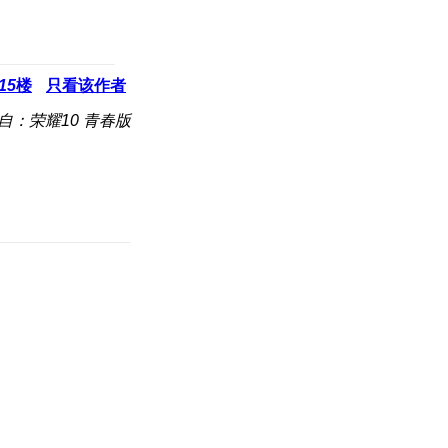
15
楼
只看该作者
自：荣耀10 青春版