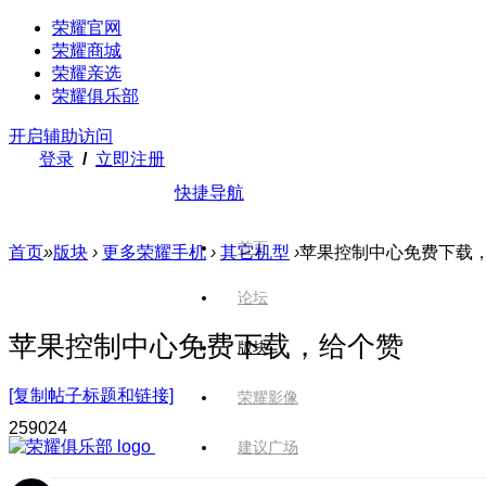
荣耀官网
荣耀商城
荣耀亲选
荣耀俱乐部
开启辅助访问
登录
/
立即注册
快捷导航
首页
首页
»
版块
›
更多荣耀手机
›
其它机型
›
苹果控制中心免费下载
论坛
苹果控制中心免费下载，给个赞
版块
[复制帖子标题和链接]
荣耀影像
2590
24
建议广场