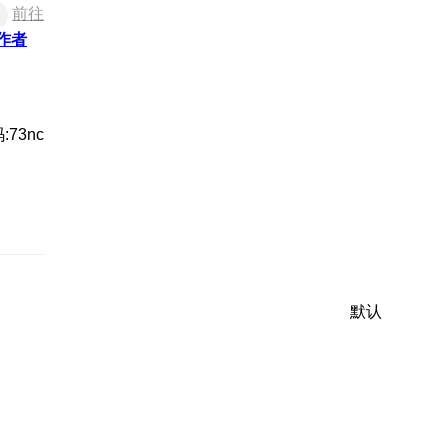
前往
作者
:73nc
默认