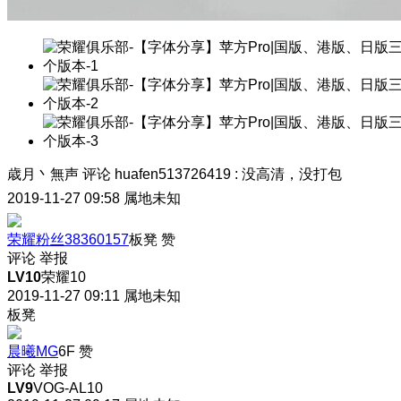
歳月丶無声
评论
huafen513726419
:
没高清，没打包
2019-11-27 09:58
属地未知
荣耀粉丝38360157
板凳
赞
评论
举报
LV10
荣耀10
2019-11-27 09:11
属地未知
板凳
晨曦MG
6F
赞
评论
举报
LV9
VOG-AL10