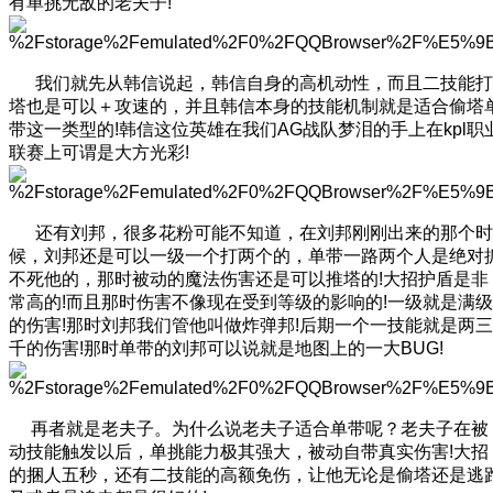
有单挑无敌的老夫子!
我们就先从韩信说起，韩信自身的高机动性，而且二技能打
塔也是可以＋攻速的，并且韩信本身的技能机制就是适合偷塔
带这一类型的!韩信这位英雄在我们AG战队梦泪的手上在kpl职
联赛上可谓是大方光彩!
还有刘邦，很多花粉可能不知道，在刘邦刚刚出来的那个时
候，刘邦还是可以一级一个打两个的，单带一路两个人是绝对
不死他的，那时被动的魔法伤害还是可以推塔的!大招护盾是非
常高的!而且那时伤害不像现在受到等级的影响的!一级就是满级
的伤害!那时刘邦我们管他叫做炸弹邦!后期一个一技能就是两三
千的伤害!那时单带的刘邦可以说就是地图上的一大BUG!
再者就是老夫子。为什么说老夫子适合单带呢？老夫子在被
动技能触发以后，单挑能力极其强大，被动自带真实伤害!大招
的捆人五秒，还有二技能的高额免伤，让他无论是偷塔还是逃