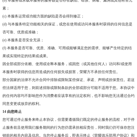
(b) 本服务或承载本服务的服务器是否存在缺陷、错误、病毒、漏洞或其他有害元
素；
(c) 本服务运营或功能方面的缺陷是否会得到修正；
(d) 与本服务特定功能相关的保证，或您在使用或访问本服务时获得的任何信息是
否可靠、优质或准确；
(e) 本服务是否安全无误；
(f) 本服务是否可靠、优质、准确、可用或能够满足您的需求、能够产生特定的结
果或实现特定的结果或成果。
因全部或部分依赖、使用或诠释本服务，或因您（或其他任何人）访问和/或使用
本服务时获得的信息而造成的任何损失或损害，荣耀方不承担任何责任。
部分国家的法律不允许合同中排除或限制某些保证、承诺、声明或担保责任。若这
些法律适用于您，则前述排除或限制条款的全部或部分可能不适用于您。本协议中
的任何内容均不影响您作为消费者应该享有的法定权利，也不影响您无法通过合约
同意变更或放弃的权利。
14 由您终止
您可通过停止服务来终止本协议，但需要遵循我们既定的停止服务的流程，对于停
止服务前且使用我们服务期间的行为您仍需承担相应责任，同时我们仍可保存您注
销前的相关内容及信息。当您停止服务后，即表示终止《荣耀俱乐部用户协议》和