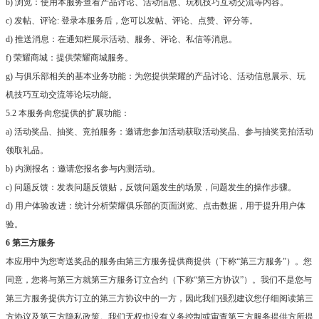
b) 浏览：使用本服务查看产品讨论、活动信息、玩机技巧互动交流等内容。
c) 发帖、评论: 登录本服务后，您可以发帖、评论、点赞、评分等。
d) 推送消息：在通知栏展示活动、服务、评论、私信等消息。
f) 荣耀商城：提供荣耀商城服务。
g) 与俱乐部相关的基本业务功能：为您提供荣耀的产品讨论、活动信息展示、玩
机技巧互动交流等论坛功能。
5.2 本服务向您提供的扩展功能：
a) 活动奖品、抽奖、竞拍服务：邀请您参加活动获取活动奖品、参与抽奖竞拍活动
领取礼品。
b) 内测报名：邀请您报名参与内测活动。
c) 问题反馈：发表问题反馈贴，反馈问题发生的场景，问题发生的操作步骤。
d) 用户体验改进：统计分析荣耀俱乐部的页面浏览、点击数据，用于提升用户体
验。
6 第三方服务
本应用中为您寄送奖品的服务由第三方服务提供商提供（下称“第三方服务”）。您
同意，您将与第三方就第三方服务订立合约（下称“第三方协议”）。我们不是您与
第三方服务提供方订立的第三方协议中的一方，因此我们强烈建议您仔细阅读第三
方协议及第三方隐私政策。我们无权也没有义务控制或审查第三方服务提供方所提