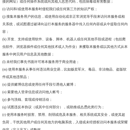
接的网址）或任何操作系统或向其植入恶意代码，包括病毒或有害数据；
(i) 访问和/或使用本服务时侵犯我们或任何第三方的知识产权；
(j) 搜集本服务用户的信息，或使用自动化或非正常浏览等手段来访问本服务或相
关系统，或试图通过破译向运行本服务的服务器中传入任何内容或从中提取任何内
容；
(k) 开发、支持或使用软件、设备、脚本、机器人或任何其他手段或进程（包括爬
虫软件、浏览器插件或任何其他技术或人为作业）来攫取本服务或以其他方式从本
服务中拷贝用户信息及其他数据；
(l) 未经我们事先书面许可将本服务用于商业用途；
(m) 使用本服务从事任何违法商业交易，比如贩卖军火、毒品、非法物品、盗版软
件或其他违禁品；
(n) 提供赌博信息或使用任何手段引诱他人赌博；
(o) 索要他人登录信息或访问他人帐号；
(p) 参与洗钱、套现或传销活动；
(q) 试图违反本协议（或其中任何部分），或助推或怂恿此类行为；
(r) 使用本服务时损害、禁用、削弱或危及本服务、相关系统或其安全，或使其超
负荷，干扰其他用户或任何其他方的电脑系统，入侵或未经授权访问本服务或荣耀
内容（定义见下）或数据。