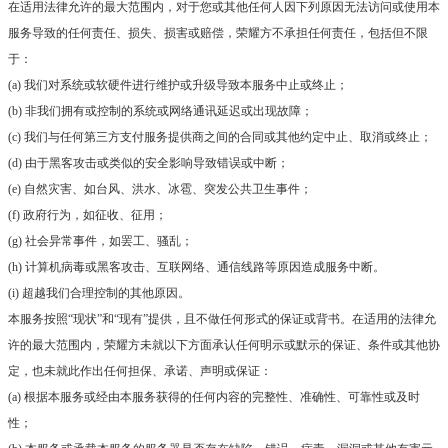
在适用法律允许的最大范围内，对于您或其他任何人因下列原因无法访问或使用本
服务导致的任何责任、损失、损害或赔偿，荣耀方不承担任何责任，包括但不限
于：
(a) 我们对系统或软硬件进行维护或升级导致本服务中止或终止；
(b) 非我们拥有或控制的系统或网络通讯延迟或出现故障；
(c) 我们与任何第三方支付服务提供商之间的合同或其他约定中止、取消或终止；
(d) 由于黑客攻击或类似的安全影响导致错误或中断；
(e) 自然灾害、如台风、洪水、冰雹、突发公共卫生事件；
(f) 政府行为，如征收、征用；
(g) 社会异常事件，如罢工、骚乱；
(h) 计算机病毒或黑客攻击、互联网络、通信线路等原因造成服务中断。
(i) 超越我们合理控制的其他原因。
本服务按照“现状”和“现有”提供，且不做任何形式的保证或背书。在适用的法律允
许的最大范围内，荣耀方未就以下方面承认任何明示或默示的保证、条件或其他协
定，也未就此作出任何担保、承诺、声明或保证：
(a) 根据本服务或经由本服务获得的任何内容的完整性、准确性、可靠性或及时
性；