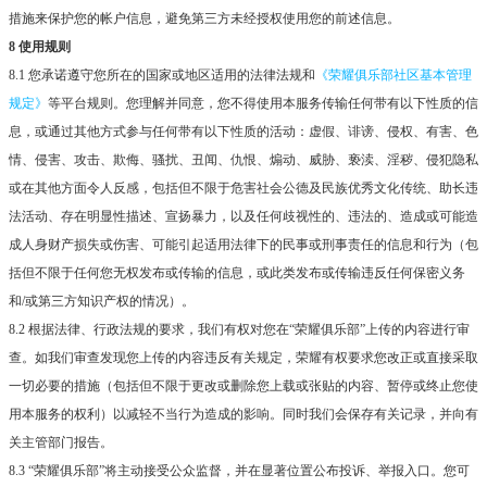
措施来保护您的帐户信息，避免第三方未经授权使用您的前述信息。
8 使用规则
8.1 您承诺遵守您所在的国家或地区适用的法律法规和
《荣耀俱乐部社区基本管理
规定》
等平台规则。您理解并同意，您不得使用本服务传输任何带有以下性质的信
息，或通过其他方式参与任何带有以下性质的活动：虚假、诽谤、侵权、有害、色
情、侵害、攻击、欺侮、骚扰、丑闻、仇恨、煽动、威胁、亵渎、淫秽、侵犯隐私
或在其他方面令人反感，包括但不限于危害社会公德及民族优秀文化传统、助长违
法活动、存在明显性描述、宣扬暴力，以及任何歧视性的、违法的、造成或可能造
成人身财产损失或伤害、可能引起适用法律下的民事或刑事责任的信息和行为（包
括但不限于任何您无权发布或传输的信息，或此类发布或传输违反任何保密义务
和/或第三方知识产权的情况）。
8.2 根据法律、行政法规的要求，我们有权对您在“荣耀俱乐部”上传的内容进行审
查。如我们审查发现您上传的内容违反有关规定，荣耀有权要求您改正或直接采取
一切必要的措施（包括但不限于更改或删除您上载或张贴的内容、暂停或终止您使
用本服务的权利）以减轻不当行为造成的影响。同时我们会保存有关记录，并向有
关主管部门报告。
8.3 “荣耀俱乐部”将主动接受公众监督，并在显著位置公布投诉、举报入口。您可