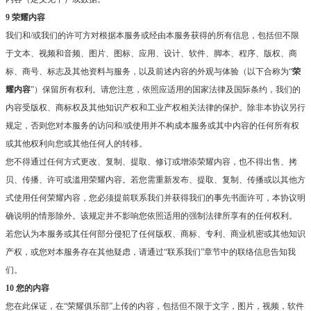
9 荣耀内容
我们和/或我们的许可方对根据本服务或经由本服务获得的所有信息，包括但不限
于文本、视频和音频、图片、图标、应用、设计、软件、脚本、程序、版权、商
标、商号、标志及其他资料与服务，以及前述内容的外观与体验（以下合称为“
荣
耀内容
”）保留所有权利。请您注意，依照应适用的国家法律及国际条约，我们的
内容受版权、商标权及其他知识产权和工业产权相关法律的保护。除非本协议另行
规定，否则您对本服务的访问和/或使用并不构成本服务或其中内容的任何所有权
或其他权利向您或其他任何人的转移。
您不得通过任何方式更改、复制、提取、修订或增添荣耀内容，也不得出售、拷
贝、传播、许可或滥用荣耀内容。若您需重新发布、提取、复制、传播或以其他方
式使用任何荣耀内容，您必须提前联系我们并获得我们的事先书面许可，本协议明
确说明的情形除外。该规定并不影响您依照适用的强制法律所享有的任何权利。
若您认为本服务或其任何部分侵犯了任何版权、商标、专利、商业机密或其他知识
产权，或您对本服务存在其他疑虑，请通过“联系我们”章节中的联络信息告知我
们。
10 您的内容
您在此保证，在“荣耀俱乐部”上传的内容，包括但不限于文字，图片，视频，软件