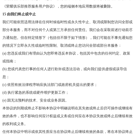
《荣耀俱乐部推荐服务用户协议》，您的端侧本地应用数据将被删除。
15 由我们终止或中止
我们可能依照适用法律在任何时候临时性或永久性中止、取消或限制您访问全部或
部分本服务，而不对任何个人或第三方承担任何责任。我们会在采取前述行动前尽
力通知您。但在特定情形下（包括但不限于如下情形），我们可能在不事先通知您
的情况下立即永久性或临时性限制、取消或终止您访问全部或部分本服务：
(a) 您违反或我们有理由认为您即将违反本协议，包括其中包含的任何约定、政策
或指南；
(b) 您或代表您行事的任何人进行欺诈或违法活动，或向我们提供虚假或误导信
息；
(c) 依照有效法律程序响应执法部门或政府机关提出的要求；
(d) 执行紧急的系统或硬件维护更新工作；
(e) 因无法预料的技术、安全或业务原因。
本协议的到期或终止不影响本协议中明确说明在其失效或终止后仍可操作或继续有
效的条件，也不影响任何应计权益或义务或任何应在本协议失效或终止后继续有效
的权利或义务。
任何本协议中明示或依其性质应当在协议终止后继续有效的条款，将在本协议终止