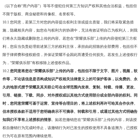
（以下合称“用户内容”）等等不侵犯任何第三方知识产权和其他合法权益，包括但
不限于版权、商业秘密和肖像权、名誉权等。
10.1 您同意，若第三方对您的内容提出权利主张或提出质疑，我们将采取紧急措
施，隐藏相关内容，如您在与权利方的协调中，无法有效证明自己为权利人，则我
们将永久隐藏或删除您上传的内容。若您在“荣耀俱乐部”上传的内容侵犯第三方权
利，您应当负责处理前述第三方的权利主张，承担由此招致的全部费用，包括但不
限于律师费和侵权赔偿，并保证荣耀不会因此而遭受任何损失。若发生上述侵权行
为，“荣耀俱乐部”有权移除上述侵权作品。
10.2
您同意将您在“荣耀俱乐部”上传的内容，包括但不限于文字、图片，视频，软
件等，不论该信息是否构成知识产权相关法律意义上的可保护客体，以免费的、永
久的地形式授予荣耀及其关联公司在全球范围内发表、复制、转载、传播、更改、
引用、链接、下载、同步、对外授权或以其他方式使用部分或全部内容的权利。同
时，您同意荣耀可基于运营、宣传等合理目的，将上述权利再许可给其合作伙伴
。
但本授权条款不适用于您明确表示不可摘录、转载和引用，或通过其他方式明确告
知我们不享有上述授权的情形
。如若您撤销您在“荣耀俱乐部”上传的内容，则该授
权自撤销行为完成时停止，该撤销行为对已发生的授权使用不具备追溯力，已授权
行为可在原有范围内继续使用。