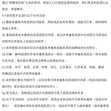
通过“荣耀俱乐部”公布的投诉、举报入口行使您监督的权利，我们将及时处理公众
投诉、举报事宜。
8.4 您同意不会进行以下任何活动：
(a) 删除本服务内包含的任何版权、商标或其他专有通知，或据为己有，或转移给
其他人所有；
(b) 复制或更改本服务的全部或部分内容，或允许本服务或其中任何部分与其他任
何程序合并或合入其他任何程序；
(c) 未经授权访问或尝试访问或损害本服务或相关系统或网络的任何部分；
(d) 分解、解码或逆向开发本服务或其任一部分，或基于本服务或其任一部分创造
衍生作品，或企图从事适用法律禁止的类似活动；
(e) 分发、许可、租赁、出售、转售、转让、公开展示、公开表演、传输、播放、
传播或以其他方式使用本服务；
(f) 未经我们事先书面许可，以任何形式将本服务全部或部分内容（包括目标码及
源代码）提交或以其他方式提供给任何人；
(g) 冒充他人、伪称或以其他方式虚报您与某人或某实体的关系；
(h) 出于非法目的，以任何不法形式，或违反本协议的方式使用本服务（或其任何
部分），或实施任何欺诈或其他恶意行为，包括但不限于入侵本服务（或本服务链