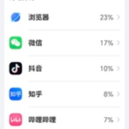
荣耀WIN
5
2
HONOR2602178685146
LV5
其实就是工程师优化太差，调度不行。我单个软件使用续航不
低，多个软件频繁切换很耗电
荣耀WIN
14
4
HONOR2602178685146
LV5
还好没有升150版本。
荣耀WIN
15
4
HONOR2602178685146