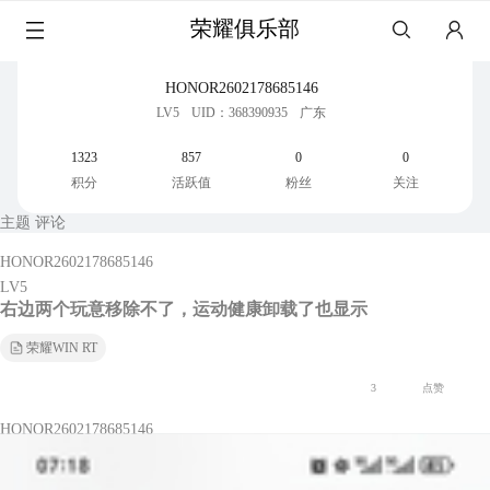
荣耀俱乐部
HONOR2602178685146
LV5
UID：368390935
广东
1323
857
0
0
积分
活跃值
粉丝
关注
主题
评论
HONOR2602178685146
LV5
右边两个玩意移除不了，运动健康卸载了也显示
荣耀WIN RT
3
点赞
HONOR2602178685146
LV5
130版本超轻度使用，续航够够的，嘻嘻