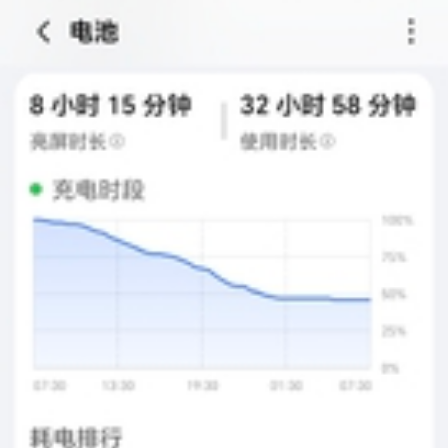
荣耀WIN
5
1
HONOR2602178685146
LV5
运控了吗，以前没那么菜了
荣耀WIN
2
1
HONOR2602178685146
LV5
我也是佩服WinRT的优化了，一个视频软件耗电比打游戏还高
荣耀WIN RT
10
5
HONOR2602178685146
LV5
都说b站是耗电大户，怎么爱奇艺更耗电