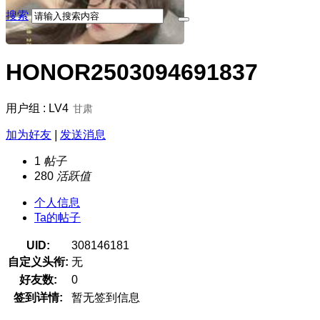
搜索
HONOR2503094691837
用户组 : LV4
甘肃
加为好友
|
发送消息
1
帖子
280
活跃值
个人信息
Ta的帖子
UID:
308146181
自定义头衔:
无
好友数:
0
签到详情:
暂无签到信息