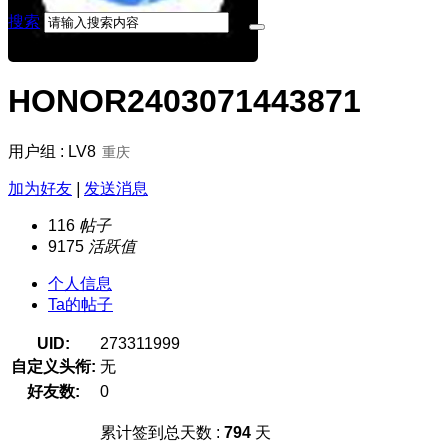
搜索
HONOR2403071443871
用户组 : LV8
重庆
加为好友
|
发送消息
116
帖子
9175
活跃值
个人信息
Ta的帖子
UID:
273311999
自定义头衔:
无
好友数:
0
累计签到总天数 :
794
天