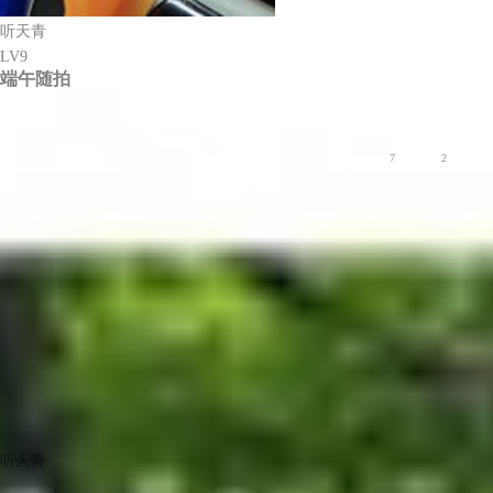
听天青
LV9
端午随拍
荣耀Magic7系列
7
2
听天青
LV9