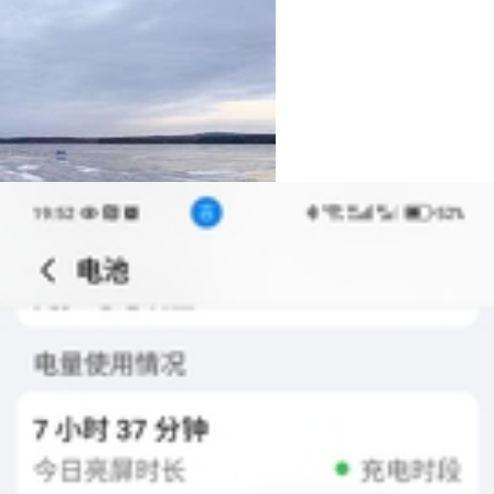
HONOR2312075894561
LV6
绷不住了，
荣耀90 GT
14
点赞