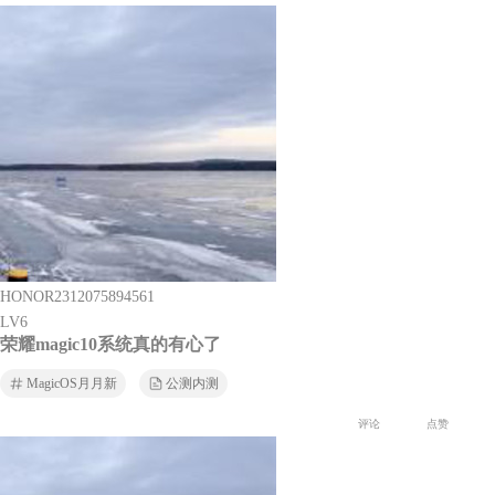
HONOR2312075894561
LV6
荣耀magic10系统真的有心了
MagicOS月月新
公测内测
评论
点赞