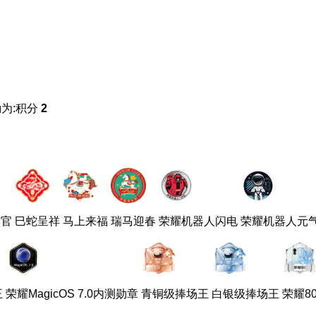
励为:积分
2
验官
巳蛇呈祥
马上来福
瑞马迎春
荣耀机器人闪电
荣耀机器人元
王
荣耀MagicOS 7.0内测勋章
青铜级捧场王
白银级捧场王
荣耀8