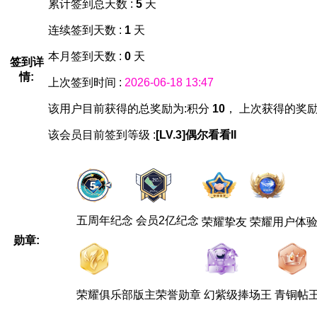
累计签到总天数 :
5
天
连续签到天数 :
1
天
本月签到天数 :
0
天
签到详
情:
上次签到时间 :
2026-06-18 13:47
该用户目前获得的总奖励为:积分
10
， 上次获得的奖
该会员目前签到等级 :
[LV.3]偶尔看看II
五周年纪念
会员2亿纪念
荣耀挚友
荣耀用户体
勋章:
荣耀俱乐部版主荣誉勋章
幻紫级捧场王
青铜帖