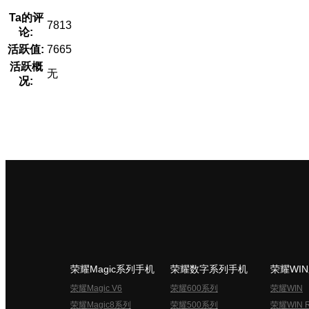
Ta的评
7813
论:
活跃值:
7665
活跃概
无
况:
荣耀Magic系列手机
荣耀数字系列手机
荣耀WI
荣耀Magic V6
荣耀600系列
荣耀WIN
荣耀Magic8系列
荣耀500系列
荣耀WIN 