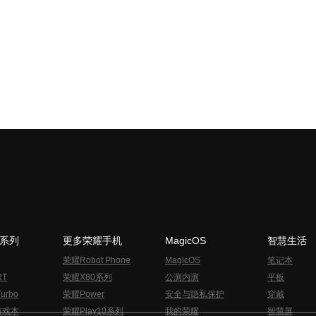
N系列
更多荣耀手机
MagicOS
智慧生活
荣耀Robot Phone
MagicOS
笔记本
RT
荣耀X80系列
公测内测
平板
urbo
荣耀Power
安全与隐私保护
穿戴
游戏本
荣耀Play10系列
我的荣耀
智慧屏