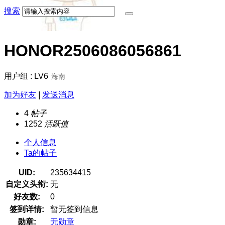
搜索
HONOR2506086056861
用户组 : LV6
海南
加为好友
|
发送消息
4
帖子
1252
活跃值
个人信息
Ta的帖子
UID:
235634415
自定义头衔:
无
好友数:
0
签到详情:
暂无签到信息
勋章:
无勋章