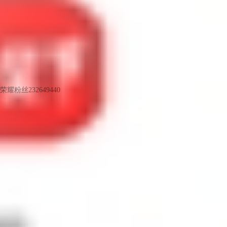
荣耀粉丝232649440
LV6
2023最后一组样张
3