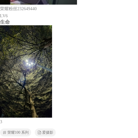
荣耀粉丝232649440
LV6
生命
3
荣耀100 系列
爱摄影