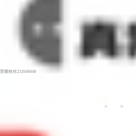
荣耀粉丝232649440
LV6
我们成“6”守儿童了
荣耀Play5系列
11
15