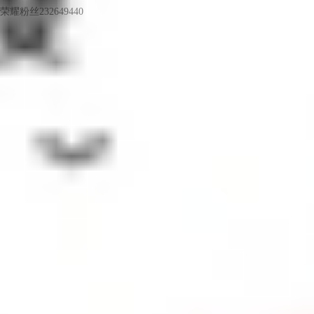
荣耀粉丝232649440
LV6
得麒麟芯者得天下