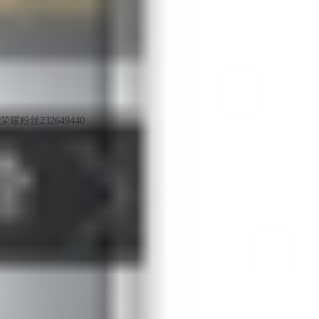
荣耀粉丝232649440
LV6
我的水杯也有指纹解锁