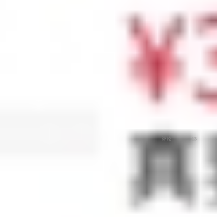
新荣耀 三周年嘉年华
爱数码
评论
13