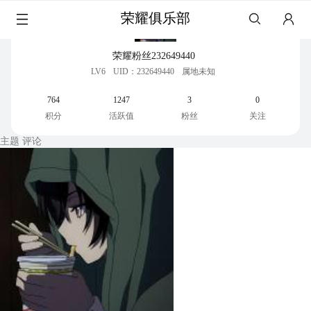
荣耀俱乐部
荣耀粉丝232649440
LV6
UID：232649440
属地未知
764
1247
3
0
积分
活跃值
粉丝
关注
主题
评论