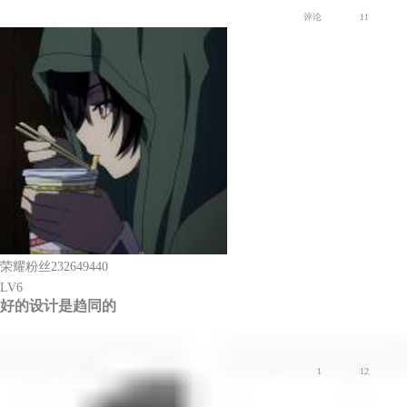
评论
11
荣耀粉丝232649440
LV6
好的设计是趋同的
爱数码
1
12