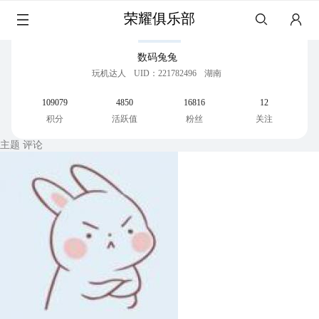
荣耀俱乐部
数码兔兔
玩机达人
UID：221782496
湖南
109079
4850
16816
12
积分
活跃值
粉丝
关注
主题
评论