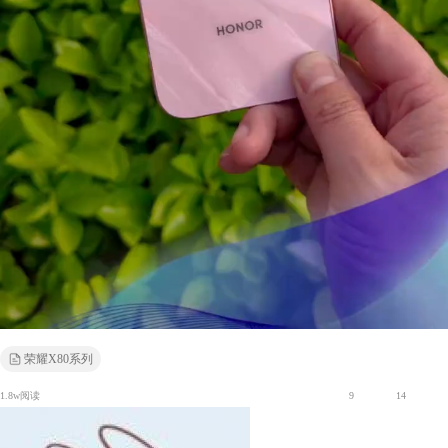
荣耀X80系列
1.8w阅读
9
14