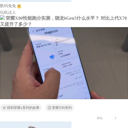
数码兔兔
玩机达人
荣耀X80性能跑分实测，骁龙6Gen5什么水平？ 对比上代X70
又提升了多少？
我和荣耀x系列的故事
荣耀X80系列
评论
3