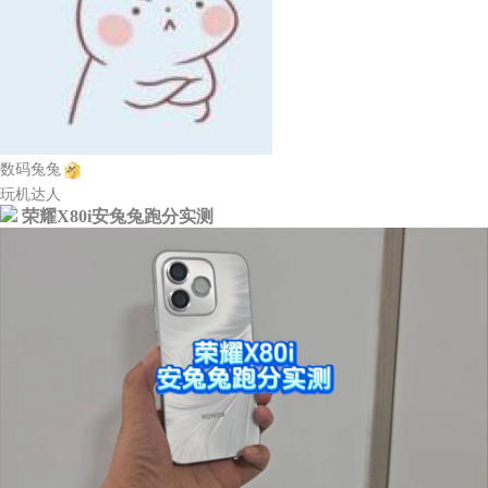
数码兔兔
玩机达人
荣耀X80i安兔兔跑分实测