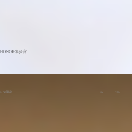
HONOR体验官
官方产品维护
游戏党实用玩机汇总 | LINK Turbo X 、GPU Turbo X、游戏
助手，带来更畅快的游戏体验
高频场景实用玩机技巧
MagicOS
5.7w阅读
55
435