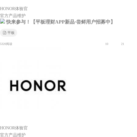
HONOR体验官
官方产品维护
快来参与！【平板理财APP新品·尝鲜用户招募中】
平板
5320阅读
10
21
HONOR体验官
官方产品维护