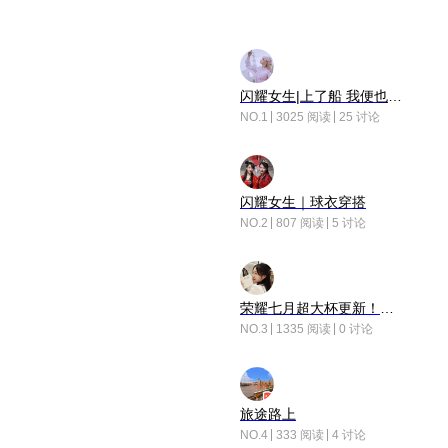
闪耀女生|上了船 我便也成了故事中的人
NO.1
3025 阅读
25 讨论
闪耀女生｜球衣穿搭
NO.2
807 阅读
5 讨论
荣耀七月超大杯更新！后台堆叠动画太丝滑！
NO.3
1335 阅读
0 讨论
旅途路上
NO.4
333 阅读
4 讨论