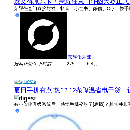
发文得京东卡！荣耀任意门斗图大赛正式
荣耀俱乐部
最新评论
3 小时前
275
6.4万
MagicOS10
夏日手机有点“热”？12条降温省电干货