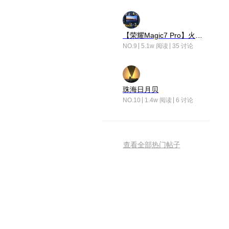
【荣耀Magic7 Pro】火舞惊鸿
NO.9
5.1w 阅读
35 讨论
珠海日月贝
NO.10
1.4w 阅读
6 讨论
查看全部热门帖子