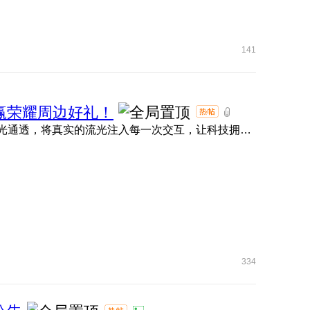
141
名，赢荣耀周边好礼！
大家期待的MagicOS 11内测现已正式拉开帷幕！ 全新流光通透，将真实的流光注入每一次交互，让科技拥有呼吸的灵动 ...
334