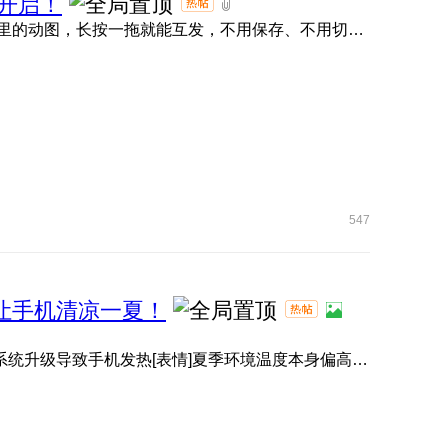
开启！
荣耀任意门直接封神！抖音、小红书、微信、QQ 、快手里的动图，长按一拖就能互发，不用保存、不用切软件，评论区 ...
547
，让手机清凉一夏！
有小伙伴升级系统后，感觉手机变热了[表情]？其实并非系统升级导致手机发热[表情]夏季环境温度本身偏高[表情]️， ...