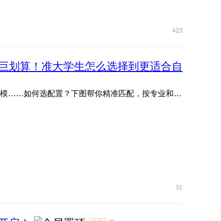
423
巨划算！准大学生怎么选择到更适合自
文管生、理工生需求各不同：写论文、剪视频、编程、建模……如何选配置？下图帮你精准匹配，按专业和预算轻松抄作 ...
31