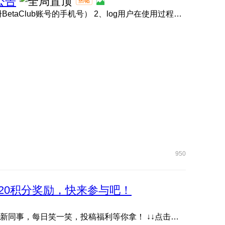
公告
1、BetaClub账号链接 点击此处 （请使用内测报名时注册BetaClub账号的手机号） 2、log用户在使用过程中如遇问题 ...
950
20积分奖励，快来参与吧！
抖音账号《耀子开放麦》首档数字人脱口秀栏目，快关注新同事，每日笑一笑，投稿福利等你拿！ ↓↓点击下方图片或 ...