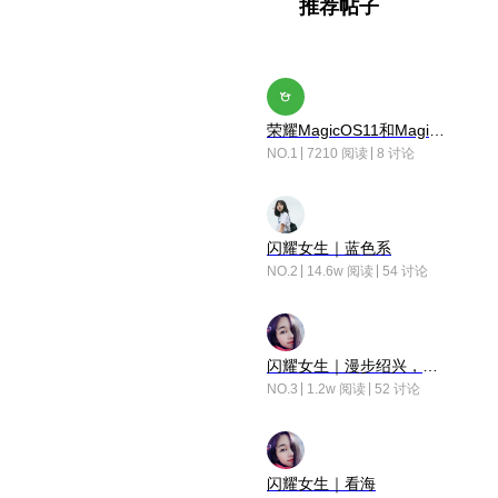
推荐帖子
荣耀MagicOS11和Magic10之间直观的区别是啥呢？
NO.1
7210 阅读
8 讨论
闪耀女生｜蓝色系
NO.2
14.6w 阅读
54 讨论
闪耀女生｜漫步绍兴，寻找藏在老街的江南温柔
NO.3
1.2w 阅读
52 讨论
闪耀女生｜看海