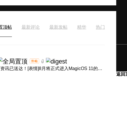
置顶帖
最新评论
最新发帖
精华
热门
[表情]盛夏正浓，体验进阶！产品经理回音壁8月体验升级资讯已送达！[表情]8月将正式进入MagicOS 11的升级节奏，内 ...
返回