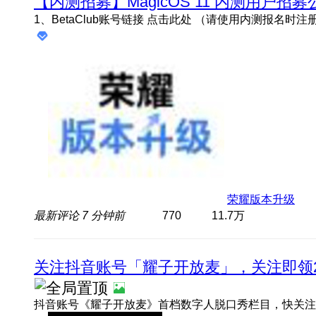
【内测招募】MagicOS 11 内测用户招募
荣耀版本升级
最新评论
7 分钟前
770
11.7万
关注抖音账号「耀子开放麦」，关注即领