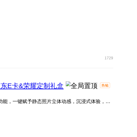
1729
东E卡&荣耀定制礼盒
一张静态照片也能拥有立体动感的生命力？ 「3D照片」功能，一键赋予静态照片立体动感，沉浸式体验，让您的珍贵瞬 ...