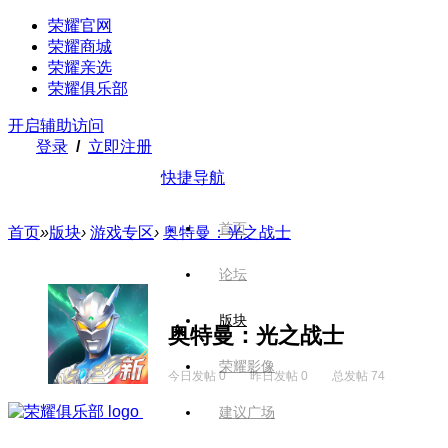
荣耀官网
荣耀商城
荣耀亲选
荣耀俱乐部
开启辅助访问
登录
/
立即注册
快捷导航
首页
首页
»
版块
›
游戏专区
›
奥特曼：光之战士
论坛
版块
奥特曼：光之战士
荣耀影像
今日发帖 0
昨日发帖 0
总发帖 74
建议广场