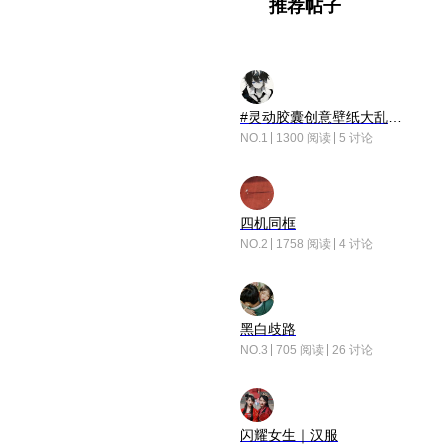
推荐帖子
#灵动胶囊创意壁纸大乱斗#脑洞不限形式，灵感不分边界，体验追赛的快乐！
NO.1
1300 阅读
5 讨论
四机同框
NO.2
1758 阅读
4 讨论
黑白歧路
NO.3
705 阅读
26 讨论
闪耀女生｜汉服