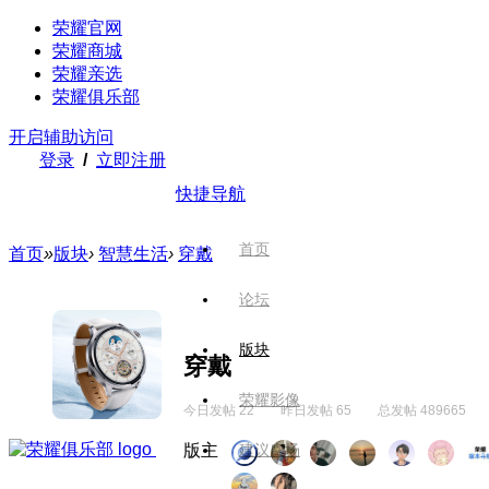
荣耀官网
荣耀商城
荣耀亲选
荣耀俱乐部
开启辅助访问
登录
/
立即注册
快捷导航
首页
首页
»
版块
›
智慧生活
›
穿戴
论坛
版块
穿戴
荣耀影像
今日发帖 22
昨日发帖 65
总发帖 489665
版主
建议广场