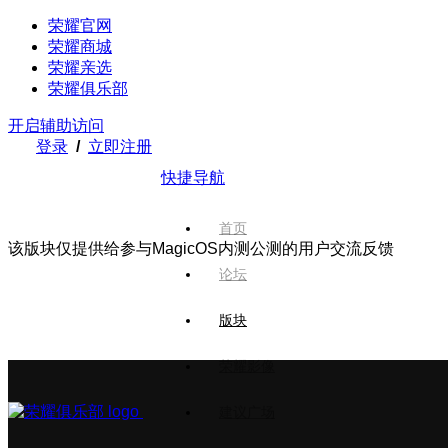
荣耀官网
荣耀商城
荣耀亲选
荣耀俱乐部
开启辅助访问
登录
/
立即注册
快捷导航
首页
该版块仅提供给参与MagicOS内测公测的用户交流反馈
论坛
版块
荣耀影像
建议广场