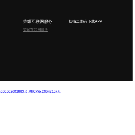
荣耀互联网服务
扫描二维码 下载APP
荣耀互联网服务
简体中文 - China
30002002883号
粤ICP备 20047157号