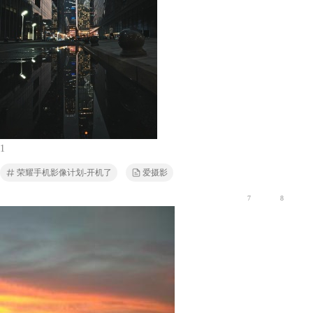
1
荣耀手机影像计划-开机了
爱摄影
7
8