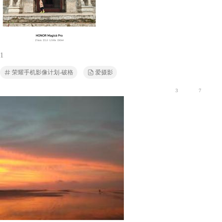
1
荣耀手机影像计划-破格
爱摄影
3
7