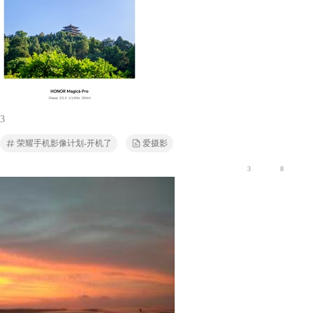
3
荣耀手机影像计划-开机了
爱摄影
3
8