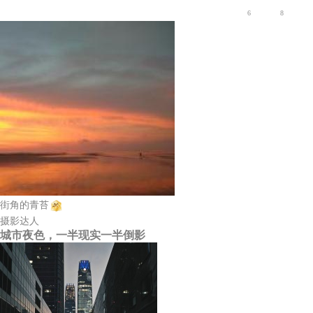
6
8
街角的青苔
摄影达人
城市夜色，一半现实一半倒影