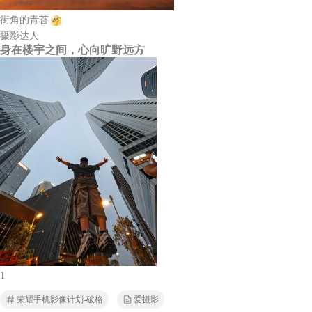
街角的青苔
摄影达人
身在楼宇之间，心向旷野远方
1
荣耀手机影像计划-破格
爱摄影