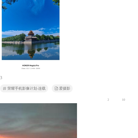
3
荣耀手机影像计划-连载
爱摄影
2
10