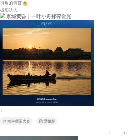
街角的青苔
摄影达人
京城黄昏｜一叶小舟揉碎金光
1
端午晒图大赛
爱摄影
7
11