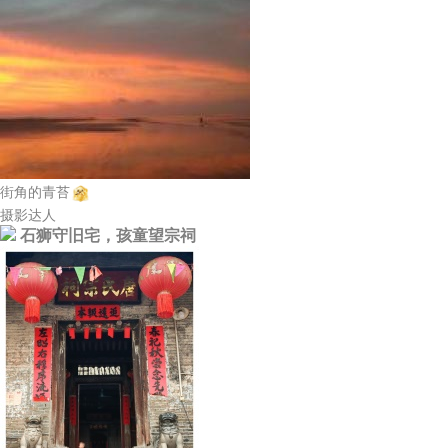
街角的青苔
摄影达人
石狮守旧宅，孩童望宗祠