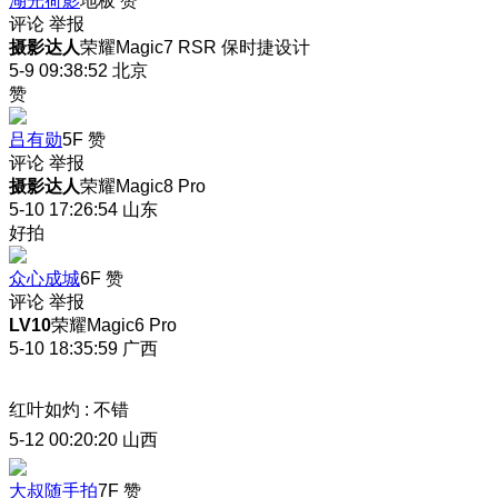
湖光荷影
地板
赞
评论
举报
摄影达人
荣耀Magic7 RSR 保时捷设计
5-9 09:38:52
北京
赞
吕有勋
5F
赞
评论
举报
摄影达人
荣耀Magic8 Pro
5-10 17:26:54
山东
好拍
众心成城
6F
赞
评论
举报
LV10
荣耀Magic6 Pro
5-10 18:35:59
广西
红叶如灼
:
不错
5-12 00:20:20
山西
大叔随手拍
7F
赞