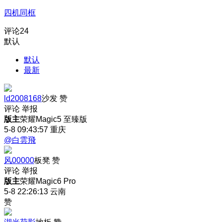
四机同框
评论
24
默认
默认
最新
ld2008168
沙发
赞
评论
举报
版主
荣耀Magic5 至臻版
5-8 09:43:57
重庆
@白雲飛
风00000
板凳
赞
评论
举报
版主
荣耀Magic6 Pro
5-8 22:26:13
云南
赞