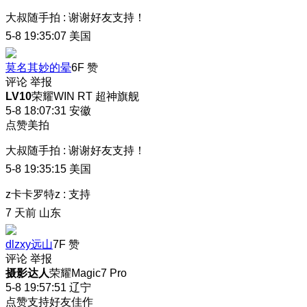
大叔随手拍
:
谢谢好友支持！
5-8 19:35:07
美国
莫名其妙的晕
6F
赞
评论
举报
LV10
荣耀WIN RT 超神旗舰
5-8 18:07:31
安徽
点赞美拍
大叔随手拍
:
谢谢好友支持！
5-8 19:35:15
美国
z卡卡罗特z
:
支持
7 天前
山东
dlzxy远山
7F
赞
评论
举报
摄影达人
荣耀Magic7 Pro
5-8 19:57:51
辽宁
点赞支持好友佳作