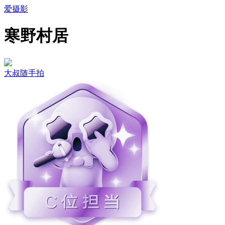
爱摄影
寒野村居
大叔随手拍