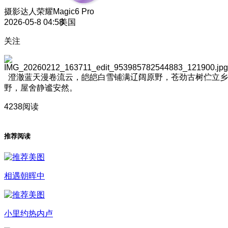
摄影达人
荣耀Magic6 Pro
2026-05-8 04:58
美国
关注
澄澈蓝天漫卷流云，皑皑白雪铺满辽阔原野，苍劲古树伫立乡
野，屋舍静谧安然。
4238阅读
推荐阅读
相遇朝晖中
小里约热内卢