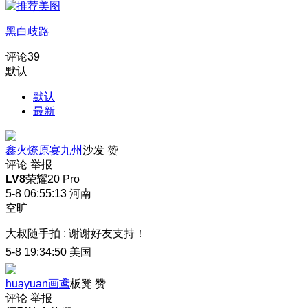
黑白歧路
评论
39
默认
默认
最新
鑫火燎原宴九州
沙发
赞
评论
举报
LV8
荣耀20 Pro
5-8 06:55:13
河南
空旷
大叔随手拍
:
谢谢好友支持！
5-8 19:34:50
美国
huayuan画鸢
板凳
赞
评论
举报