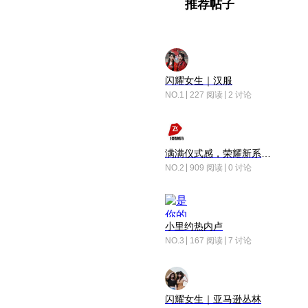
推荐帖子
闪耀女生｜汉服
NO.1
227 阅读
2 讨论
满满仪式感，荣耀新系统增加了个升级故事
NO.2
909 阅读
0 讨论
小里约热内卢
NO.3
167 阅读
7 讨论
闪耀女生｜亚马逊丛林