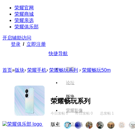
荣耀官网
荣耀商城
荣耀亲选
荣耀俱乐部
开启辅助访问
登录
/
立即注册
快捷导航
首页
首页
»
版块
›
荣耀手机
›
荣耀畅玩系列
›
荣耀畅玩50m
论坛
版块
荣耀畅玩系列
荣耀影像
今日发帖 0
昨日发帖 0
总发帖 1
版主
建议广场