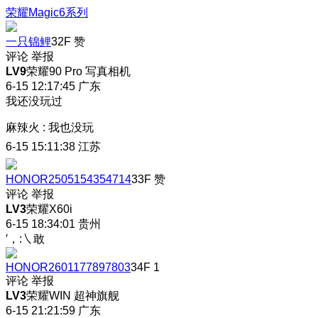
荣耀Magic6系列
一只锦鲤
32F
赞
评论
举报
LV9
荣耀90 Pro 写真相机
6-15 12:17:45
广东
我还没玩过
麻辣火
:
我也没玩
6-15 15:11:38
江苏
HONOR2505154354714
33F
赞
评论
举报
LV3
荣耀X60i
6-15 18:34:01
贵州
′，:㇏敢
HONOR2601177897803
34F
1
评论
举报
LV3
荣耀WIN 超神旗舰
6-15 21:21:59
广东