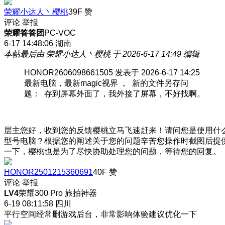
荣耀小达人丶樱桃
39F
赞
评论
举报
荣耀答答团
PC-VOC
6-17 14:48:06
湖南
本帖最后由 荣耀小达人丶樱桃 于 2026-6-17 14:49 编辑
HONOR2606098661505 发表于 2026-6-17 14:25
最新电脑，最新magic视界 ， 新的文件另存问
题： 存到屏幕外面了，我外接了屏幕，不好找啊。
层主您好，收到您的反馈樱桃立马飞速赶来！请问您是使用什
型号电脑？根据您的阐述关于您的问题辛苦您操作时截图后提
一下，樱桃也是为了尽快协助处理您的问题，等待您的回复。
HONOR2501215360691
40F
赞
评论
举报
LV4
荣耀300 Pro 旅拍神器
6-19 08:11:58
四川
平行空间经常删游戏后台，非常影响体验建议优化一下