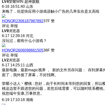
LV4
荣耀WIN 超神旗舰
6-16 16:51:40
山东
来晚了，但是快应用小游戏误触小广告的几率实在是太高啦
HONOR2306187987892
37F
赞
评论
举报
LV9
浏览器
6-17 12:39:16
河北
没玩过，都有什么小游戏？
HONOR2606098661505
38F
赞
评论
举报
LV2
浏览器
6-17 14:25:11
山西
最新电脑，最新magic视界 ， 新的文件另存问题： 存到屏幕
面了，我外接了屏幕，不好找啊。
荣耀小达人丶樱桃
:
您好，由于长时间未等到您的回复，所以
桃这边暂不跟进您的问题，若您后续需要，可以随时联系樱桃
祝您端午安康,万事胜意。
6-19 17:10:18
湖南