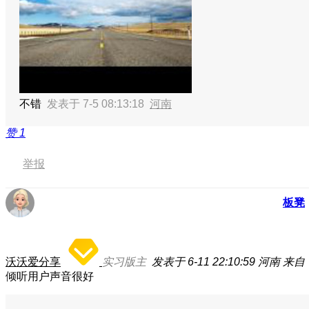
不错
发表于 7-5 08:13:18
河南
赞
1
举报
板凳
沃沃爱分享
实习版主
发表于 6-11 22:10:59
河南
来自：
倾听用户声音很好