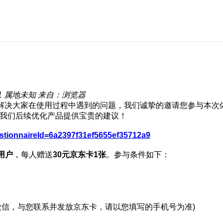
1
属地未知
来自：浏览器
，解决大家在使用过程中遇到的问题，我们诚挚的邀请您参与本次
为我们后续优化产品提供宝贵的建议！
uestionnaireId=6a2397f31ef5655ef35712a9
用户
，每人赠送
30元京东卡1张
。参与条件如下：
微信，与您联系并发放京东卡，请以您填写的手机号为准)