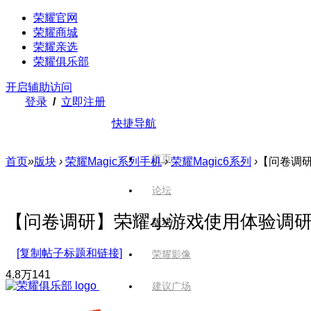
荣耀官网
荣耀商城
荣耀亲选
荣耀俱乐部
开启辅助访问
登录
/
立即注册
快捷导航
首页
首页
»
版块
›
荣耀Magic系列手机
›
荣耀Magic6系列
›
【问卷调研
论坛
【问卷调研】荣耀小游戏使用体验调研来
版块
[复制帖子标题和链接]
荣耀影像
4.8万
141
建议广场