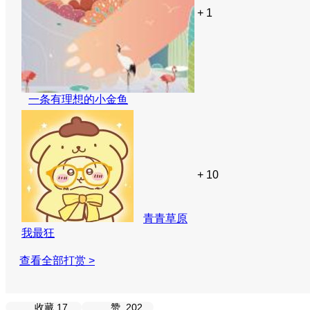
+ 1
一条有理想的小金鱼
+ 10
青青草原
我最狂
查看全部打赏 >
收藏
17
赞
202