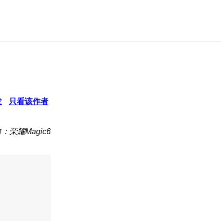
发
只看该作者
：荣耀Magic6