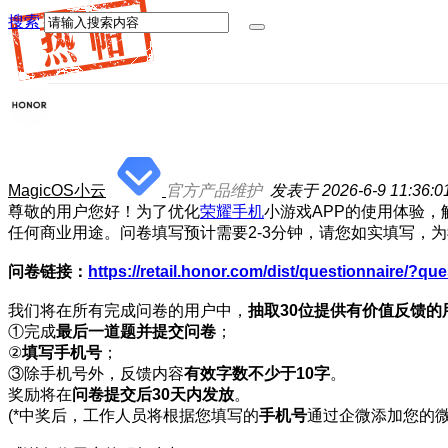
搜索
MagicOS小云
官方产品维护
发表于 2026-6-9 11:36:0
尊敬的用户您好！为了优化
荣耀手机
小游戏APP的使用体验
任何商业用途。问卷填写预计需要2-3分钟，请您如实填写，
问卷链接：
https://retail.honor.com/dist/questionnaire/?q
我们将在所有完成问卷的用户中，
抽取30位提供有价值反馈的
①完成
最后一道题并提交问卷
；
②
填写手机号
；
③除手机号外，反馈内容
有效字数不少于10字
。
奖励将在
问卷提交后30天内发放
。
(*中奖后，工作人员将根据您填写的
手机号
通过企微添加您的