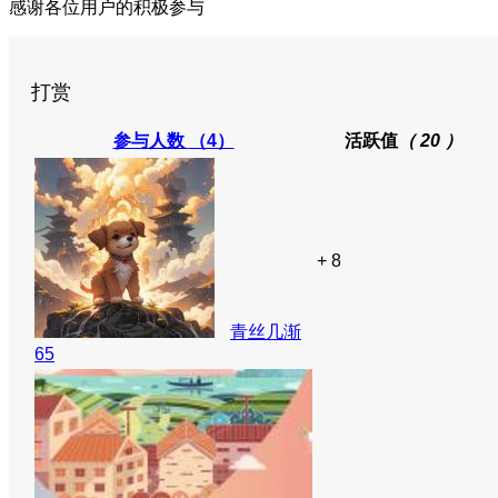
感谢各位用户的积极参与
打赏
参与人数
（4）
活跃值
（ 20 ）
+ 8
青丝几渐
65