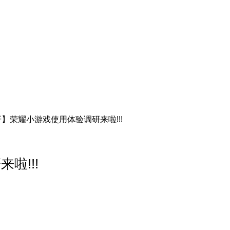
】荣耀小游戏使用体验调研来啦!!!
啦!!!