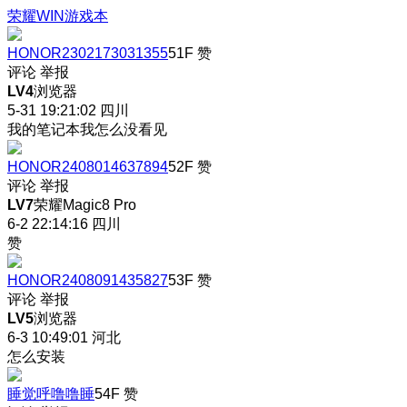
荣耀WIN游戏本
HONOR2302173031355
51F
赞
评论
举报
LV4
浏览器
5-31 19:21:02
四川
我的笔记本我怎么没看见
HONOR2408014637894
52F
赞
评论
举报
LV7
荣耀Magic8 Pro
6-2 22:14:16
四川
赞
HONOR2408091435827
53F
赞
评论
举报
LV5
浏览器
6-3 10:49:01
河北
怎么安装
睡觉呼噜噜睡
54F
赞