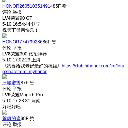
HONOR2605103514914
85F
赞
评论
举报
LV4
荣耀90 GT
5-10 16:54:44
辽宁
祝天下母亲快乐！
HONOR774799286
86F
赞
评论
举报
LV8
荣耀300 旅拍神器
5-10 17:02:23
上海
《我要给我老妈最好的祝福》
https://club.hihonor.com/cn/foru ..
p;sharefrom=myhonor
冰城蜜雪
87F
赞
评论
举报
LV9
荣耀Magic6 Pro
5-10 17:28:31
河南
好吧好吧
荒唐的寰
88F
赞
评论
举报