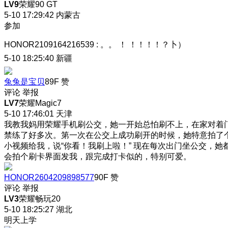
LV9
荣耀90 GT
5-10 17:29:42
内蒙古
参加
HONOR2109164216539
:
。。 ！ ！！！！？卜）
5-10 18:25:40
新疆
兔兔是宝贝
89F
赞
评论
举报
LV7
荣耀Magic7
5-10 17:46:01
天津
我教我妈用荣耀手机刷公交，她一开始总怕刷不上，在家对着
禁练了好多次。第一次在公交上成功刷开的时候，她特意拍了
小视频给我，说“你看！我刷上啦！” 现在每次出门坐公交，她
会拍个刷卡界面发我，跟完成打卡似的，特别可爱。
HONOR2604209898577
90F
赞
评论
举报
LV3
荣耀畅玩20
5-10 18:25:27
湖北
明天上学