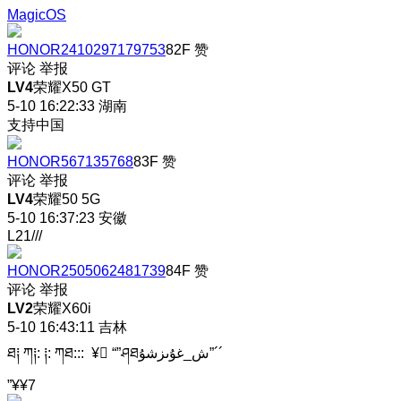
MagicOS
HONOR2410297179753
82F
赞
评论
举报
LV4
荣耀X50 GT
5-10 16:22:33
湖南
支持中国
HONOR567135768
83F
赞
评论
举报
LV4
荣耀50 5G
5-10 16:37:23
安徽
L21///
HONOR2505062481739
84F
赞
评论
举报
LV2
荣耀X60i
5-10 16:43:11
吉林
ཐ༐ ཀ༐: ༐: ཀཐ::: ¥ཿ “”ཤཐش_غۇىزشۇ”´´
”¥¥7