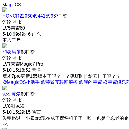
MagicOS
HONOR2206049441599
67F
赞
评论
举报
LV5
荣耀60
5-10 09:49:46
广东
不入了尸
印象男孩
68F
赞
评论
举报
LV7
荣耀Magic7 Pro
5-10 15:13:52
天津
魔术7pro更新155版本了吗？？？窥屏防护给安排了吗？？？
@MagicOS小助手
@荣耀互联网服务
@我的荣耀
@荣耀俱乐
念友真爱
69F
赞
评论
举报
LV8
浏览器
5-10 15:29:15
陕西
失望路过，小四pro现在成了摆烂机子了，唉，也是个忘老的企
业。