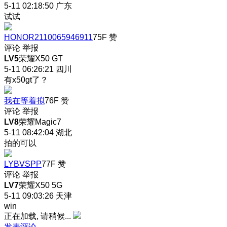
5-11 02:18:50
广东
试试
HONOR2110065946911
75F
赞
评论
举报
LV5
荣耀X50 GT
5-11 06:26:21
四川
有x50gt了？
我在等着拟
76F
赞
评论
举报
LV8
荣耀Magic7
5-11 08:42:04
湖北
拍的可以
LYBVSPP
77F
赞
评论
举报
LV7
荣耀X50 5G
5-11 09:03:26
天津
win
正在加载, 请稍候...
发表评论…