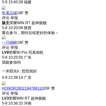
5-9 15:40:39
福建
坠落云端
18F
赞
评论
举报
版主
荣耀WIN RT 超神旗舰
5-8 10:20:09
陕西
重在参与，期待后续更好的体验～
一只锦鲤
19F
赞
评论
举报
LV9
荣耀90 Pro 写真相机
5-8 10:25:50
广东
我能参加吗
一米阳光ii
:
想想就好
5-9 22:39:14
广东
HONOR2602194788110
20F
赞
评论
举报
LV3
荣耀WIN RT 超神旗舰
5-8 10:36:32
河南