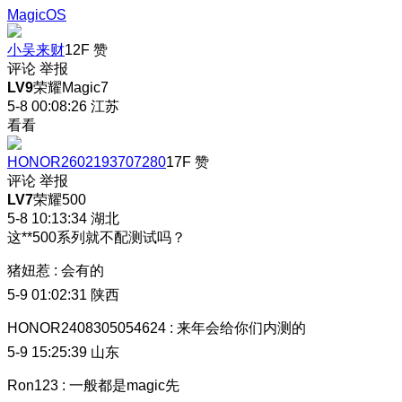
MagicOS
小吴来财
12F
赞
评论
举报
LV9
荣耀Magic7
5-8 00:08:26
江苏
看看
HONOR2602193707280
17F
赞
评论
举报
LV7
荣耀500
5-8 10:13:34
湖北
这**500系列就不配测试吗？
猪妞惹
:
会有的
5-9 01:02:31
陕西
HONOR2408305054624
:
来年会给你们内测的
5-9 15:25:39
山东
Ron123
:
一般都是magic先