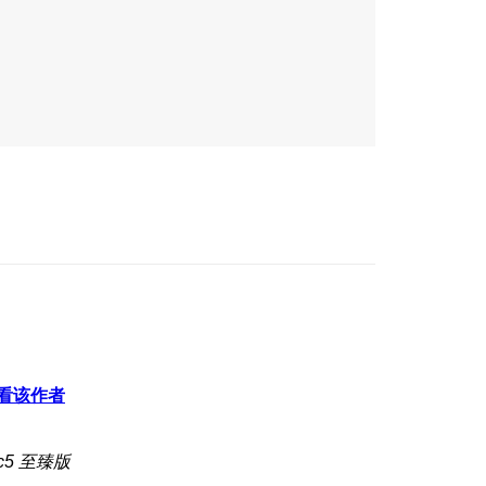
看该作者
c5 至臻版