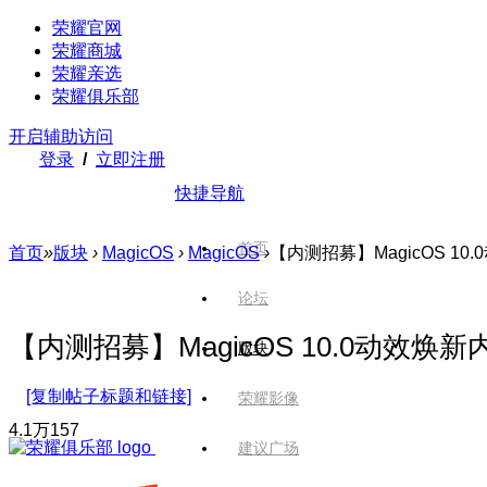
荣耀官网
荣耀商城
荣耀亲选
荣耀俱乐部
开启辅助访问
登录
/
立即注册
快捷导航
首页
首页
»
版块
›
MagicOS
›
MagicOS
›
【内测招募】MagicOS 1
论坛
【内测招募】MagicOS 10.0动效焕
版块
[复制帖子标题和链接]
荣耀影像
4.1万
157
建议广场