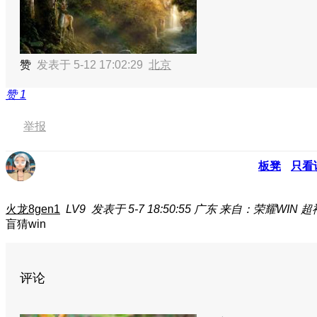
赞
发表于 5-12 17:02:29
北京
赞
1
举报
板凳
只看
火龙8gen1
LV9
发表于 5-7 18:50:55
广东
来自：荣耀WIN 超
盲猜win
评论