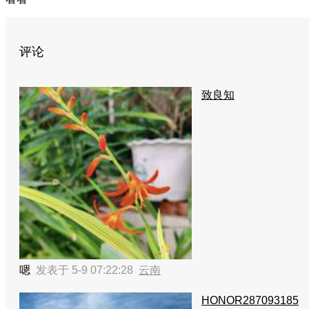
评论
致良知
嗯
发表于 5-9 07:22:28
云南
HONOR287093185