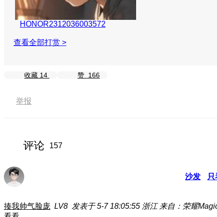
HONOR2312036003572
查看全部打赏 >
收藏
14
赞
166
举报
评论
157
沙发
只
揍我帅气脸庞
LV8
发表于 5-7 18:05:55
浙江
来自：荣耀Magi
看看