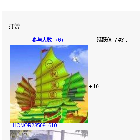
打赏
参与人数
（6）
活跃值
（ 43 ）
+ 10
HONOR285091610