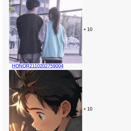
+ 10
HONOR2110202759004
+ 10