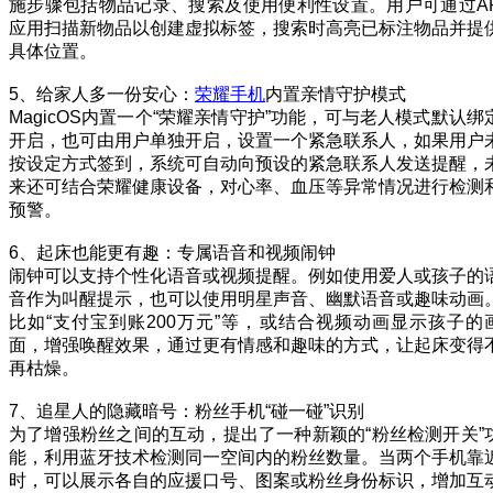
施步骤包括物品记录、搜索及使用便利性设置。用户可通过A
应用扫描新物品以创建虚拟标签，搜索时高亮已标注物品并提
具体位置。
5、给家人多一份安心：
荣耀手机
内置亲情守护模式
MagicOS内置一个“荣耀亲情守护”功能，可与老人模式默认绑
开启，也可由用户单独开启，设置一个紧急联系人，如果用户
按设定方式签到，系统可自动向预设的紧急联系人发送提醒，
来还可结合荣耀健康设备，对心率、血压等异常情况进行检测
预警。
6、起床也能更有趣：专属语音和视频闹钟
闹钟可以支持个性化语音或视频提醒。例如使用爱人或孩子的
音作为叫醒提示，也可以使用明星声音、幽默语音或趣味动画
比如“支付宝到账200万元”等，或结合视频动画显示孩子的
面，增强唤醒效果，通过更有情感和趣味的方式，让起床变得
再枯燥。
7、追星人的隐藏暗号：粉丝手机“碰一碰”识别
为了增强粉丝之间的互动，提出了一种新颖的“粉丝检测开关”
能，利用蓝牙技术检测同一空间内的粉丝数量。当两个手机靠
时，可以展示各自的应援口号、图案或粉丝身份标识，增加互