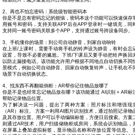
2、再也不怕忘密码：系统级智能密码本
你是不是总有密码忘记的烦恼，密码本这个功能可以快速保存
用账号和密码，支持关联APP后在APP登录时一键填充，同
支持同一账号密码关联多个APP，支持通过账号跨设备同步。
3、手机懂你的场景：到公司自动静音，到家自动响铃
在上班/上课时，需要手动将手机的铃声设为静音，有时会忘
设置，导致不必要的尴尬。下班/下课后又要手动把铃声换回
以防止漏接电话。该功能允许用户根据不同地点自动切换不同
景模式，例如公司自动静音、回家自动恢复铃声，让手机在不
场景下自动切换状态。
4、找东西不再翻箱倒柜：AR帮你记住物品放哪了
你是不是也经常忘记物品放在哪？该功能通过 AI识别 + AR标
帮助记录物品位置。
为了解决这一问题，提出了两种方案：照片标注和增强现
（AR）标注。 方案一利用AI图片识别技术，通过拍照记录物
及其存放位置。用户可以手动编辑标签，方便日后搜索。方案
则通过AR技术，用户扫描储物柜或房间，系统会识别物品，
在屏幕上叠加虚拟标签，显示物品名称和存放位置等信息。 