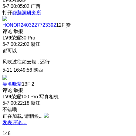
5-7 00:05:02
广西
打开
@脑洞研究所
HONOR2403227723392
12F
赞
评论
举报
LV9
荣耀30 Pro
5-7 00:22:02
浙江
都可以
风吹过往如云烟
:
还行
5-11 16:49:56
陕西
吴名晓辈
13F
2
评论
举报
LV9
荣耀100 Pro 写真相机
5-7 00:22:18
浙江
不错哦
正在加载, 请稍候...
发表评论…
148