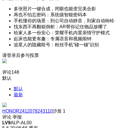
多张照片一键合成，闭眼也能变完美合影
再也不怕忘密码：系统级智能密码本
手机懂你的场景：到公司自动静音，到家自动响铃
找东西不再翻箱倒柜：AR帮你记住物品放哪了
给家人多一份安心：荣耀手机内置亲情守护模式
起床也能更有趣：专属语音和视频闹钟
追星人的隐藏暗号：粉丝手机“碰一碰”识别
请登录后参与投票
评论
148
默认
默认
最新
HONOR2412078243110
沙发
1
评论
举报
LV9
ALP-AL00