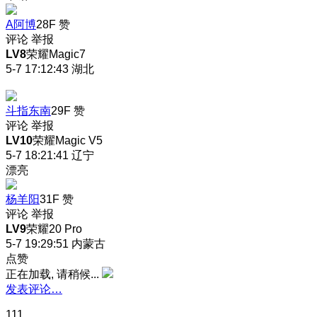
A阿博
28F
赞
评论
举报
LV8
荣耀Magic7
5-7 17:12:43
湖北
斗指东南
29F
赞
评论
举报
LV10
荣耀Magic V5
5-7 18:21:41
辽宁
漂亮
杨羊阳
31F
赞
评论
举报
LV9
荣耀20 Pro
5-7 19:29:51
内蒙古
点赞
正在加载, 请稍候...
发表评论…
111