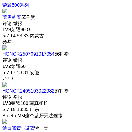
荣耀500系列
荒唐的寰
55F
赞
评论
举报
LV9
荣耀90 GT
5-7 14:53:33
内蒙古
参与
HONOR2507091017054
56F
赞
评论
举报
LV3
荣耀60
5-7 17:53:31
安徽
z乊 /
HONOR2405103022982
57F
赞
评论
举报
LV3
荣耀100 写真相机
5-7 18:13:35
广东
BIueth-MM这个蓝牙无法连接
禁言警告G退散
58F
赞