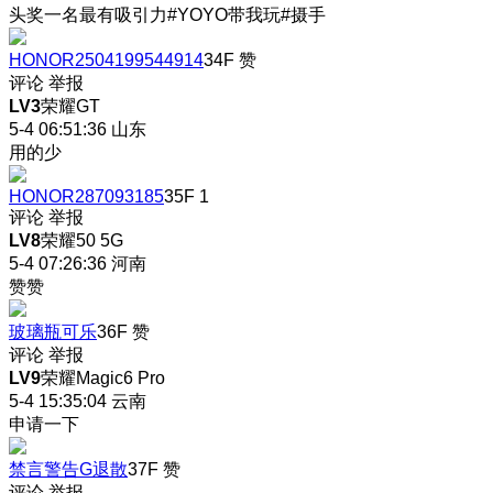
头奖一名最有吸引力#YOYO带我玩#摄手
HONOR2504199544914
34F
赞
评论
举报
LV3
荣耀GT
5-4 06:51:36
山东
用的少
HONOR287093185
35F
1
评论
举报
LV8
荣耀50 5G
5-4 07:26:36
河南
赞赞
玻璃瓶可乐
36F
赞
评论
举报
LV9
荣耀Magic6 Pro
5-4 15:35:04
云南
申请一下
禁言警告G退散
37F
赞
评论
举报