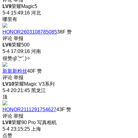
LV9
荣耀Magic5
5-4 15:49:16
河北
哪里有
HONOR2603108785085
38F
赞
评论
举报
LV6
荣耀500
5-4 17:09:16
河南
很赞ദ്ദി ˉ͈̀꒳ˉ͈́ )✧
新新新粉丝
40F
赞
评论
举报
LV10
荣耀Magic V3系列
5-4 20:21:45
黑龙江
顶
HONOR2111291754627
43F
赞
评论
举报
LV8
荣耀90 Pro 写真相机
5-4 23:15:25
上海
点赞