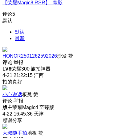
【荣耀Magic8 RSR】 穹影
评论
5
默认
默认
最新
HONOR2501262592026
沙发
赞
评论
举报
LV8
荣耀300 旅拍神器
4-21 21:22:15
江西
拍的真好
小心说话
板凳
赞
评论
举报
版主
荣耀Magic4 至臻版
4-22 16:45:36
天津
感谢分享
大叔随手拍
地板
赞