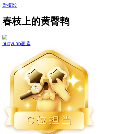
爱摄影
春枝上的黄臀鹎
huayuan画鸢