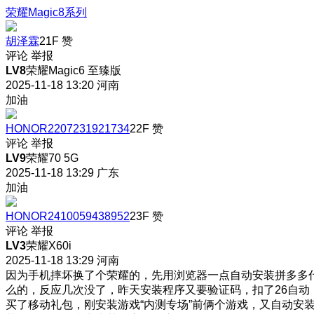
荣耀Magic8系列
胡泽霖
21F
赞
评论
举报
LV8
荣耀Magic6 至臻版
2025-11-18 13:20
河南
加油
HONOR2207231921734
22F
赞
评论
举报
LV9
荣耀70 5G
2025-11-18 13:29
广东
加油
HONOR2410059438952
23F
赞
评论
举报
LV3
荣耀X60i
2025-11-18 13:29
河南
因为手机摔坏换了个荣耀的，先用浏览器一点自动安装拼多多
么的，反应几次没了，昨天安装程序又要验证码，扣了26自动
买了移动礼包，刚安装游戏“内测专场”前俩个游戏，又自动安