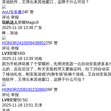
其他软件，又弹出来其他窗口，这牌子什么可信？
AnU安多桑
24F
赞
评论
举报
玩机达人
荣耀Magic8
2025-11-18 13:38
广东
棒，加油
HONOR2410059438952
25F
赞
评论
举报
LV3
荣耀X60i
2025-11-18 13:39
河南
因为手机摔坏换了个荣耀的，先用浏览器一点自动安装拼多多
么的，反应后没了，昨天安装程序又要验证码，扣了26自动买
了移动礼包，刚安装游戏“内测专场”前俩个游戏，又自动安装
他软件，又弹出来其他窗口，这牌子什么可信？
HONOR2208192232884
26F
赞
评论
举报
LV9
荣耀50 5G
2025-11-18 13:51
天津
支持