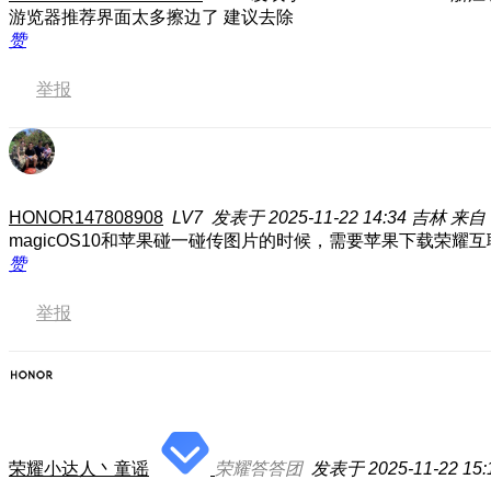
游览器推荐界面太多擦边了 建议去除
赞
举报
HONOR147808908
LV7
发表于 2025-11-22 14:34
吉林
来自：
magicOS10和苹果碰一碰传图片的时候，需要苹果下载荣耀互
赞
举报
荣耀小达人丶童谣
荣耀答答团
发表于 2025-11-22 15: