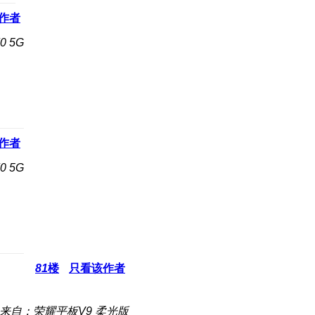
作者
 5G
作者
 5G
81
楼
只看该作者
来自：荣耀平板V9 柔光版