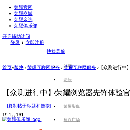
荣耀官网
荣耀商城
荣耀亲选
荣耀俱乐部
开启辅助访问
登录
/
立即注册
快捷导航
首页
首页
»
版块
›
荣耀互联网服务
›
荣耀互联网服务
›
【众测进行中】
论坛
【众测进行中】荣耀浏览器先锋体验
版块
[复制帖子标题和链接]
荣耀影像
19.1万
161
建议广场