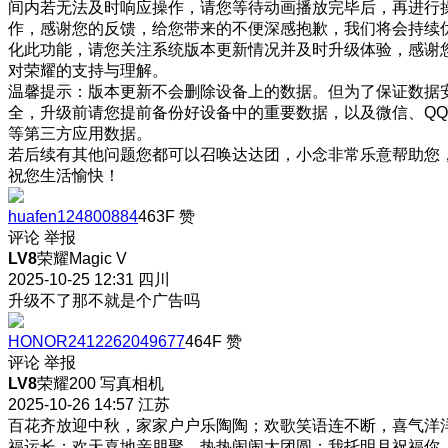
间内若无法及时响应操作，请您等待动画播放完毕后，再进行
作，感谢您的反馈，给您带来的不便深感抱歉，我们将会持续
化此功能，请您关注系统版本更新情况并及时升级体验，感谢
对荣耀的支持与理解。
温馨提示：版本更新不会删除设备上的数据。但为了保证数据
全，升级前请您提前备份好设备中的重要数据，以及微信、QQ
等第三方应用数据。
若后续有其他问题您都可以召唤达达团，小念非常乐意帮助您
祝您生活愉快！
huafen124800884
463F
赞
评论
举报
LV8
荣耀Magic V
2025-10-25 12:31
四川
升级不了那不就是个广告吗
HONOR2412262049677
464F
赞
评论
举报
LV8
荣耀200 写真相机
2025-10-26 14:57
江苏
百花齐放迎中秋，家家户户乐陶陶；欢歌笑语连不断，喜气洋
福运长；欢天喜地亲朋聚，热热闹闹大团圆；我托明月祝福你