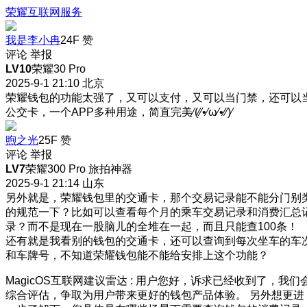
荣耀互联网服务
我是李小冉
24F
赞
评论
举报
LV10
荣耀30 Pro
2025-9-1 21:10
北京
荣耀钱包的功能太强了，又可以支付，又可以当门禁，还可以
公交卡，一个APP多种用途，简直完美⁄(⁄⁄•⁄ω⁄•⁄⁄)⁄
煦之光
25F
赞
评论
举报
LV7
荣耀300 Pro 旅拍神器
2025-9-1 21:14
山东
另外就是，荣耀钱包里的交通卡，那个交易记录能不能分门别
的规范一下？比如可以查看每个月的乘车交易记录和消费汇总
录？而不是现在一股脑儿的全堆在一起，而且只能查100条！
还有就是我看别的钱包的交通卡，还可以查询到每次坐车的车
和车牌号，不知道荣耀钱包能不能给安排上这个功能？
MagicOS互联网建议雷达
:
用户您好，诉求已经收到了，我们
综合评估，争取为用户带来更好的钱包产品体验。 另外想更进