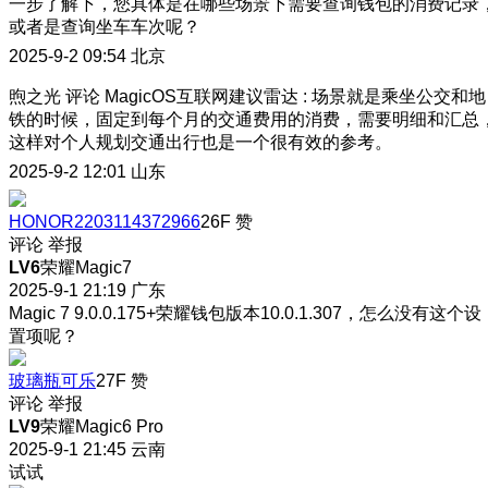
一步了解下，您具体是在哪些场景下需要查询钱包的消费记录
或者是查询坐车车次呢？
2025-9-2 09:54
北京
煦之光
评论
MagicOS互联网建议雷达
:
场景就是乘坐公交和地
铁的时候，固定到每个月的交通费用的消费，需要明细和汇总
这样对个人规划交通出行也是一个很有效的参考。
2025-9-2 12:01
山东
HONOR2203114372966
26F
赞
评论
举报
LV6
荣耀Magic7
2025-9-1 21:19
广东
Magic 7 9.0.0.175+荣耀钱包版本10.0.1.307，怎么没有这个设
置项呢？
玻璃瓶可乐
27F
赞
评论
举报
LV9
荣耀Magic6 Pro
2025-9-1 21:45
云南
试试