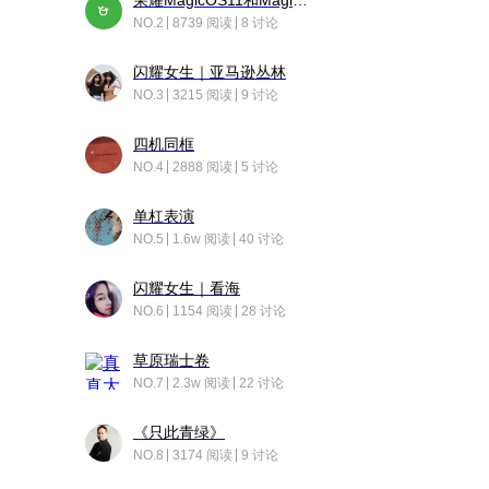
荣耀MagicOS11和Magic10之间直观的区别是啥呢？
NO.2
8739 阅读
8 讨论
闪耀女生｜亚马逊丛林
NO.3
3215 阅读
9 讨论
四机同框
NO.4
2888 阅读
5 讨论
单杠表演
NO.5
1.6w 阅读
40 讨论
闪耀女生｜看海
NO.6
1154 阅读
28 讨论
草原瑞士卷
NO.7
2.3w 阅读
22 讨论
《只此青绿》
NO.8
3174 阅读
9 讨论