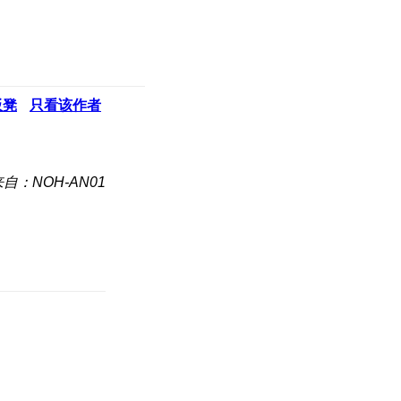
板凳
只看该作者
自：NOH-AN01