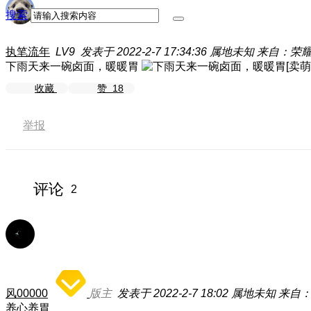
搜索
执笔流年
LV9
发表于 2022-2-7 17:34:36
属地未知
来自：荣耀5
下雨天来一碗卤面，暖暖胃
收藏
赞
18
举报
评论
2
风00000
版主
发表于 2022-2-7 18:02
属地未知
来自：荣
养心养胃