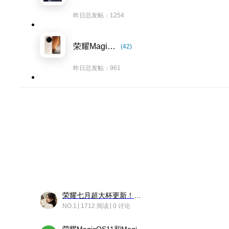
昨日总发帖：1254
荣耀Magic8系列
(42)
昨日总发帖：961
荣耀七月超大杯更新！后台堆叠动画太丝滑！
NO.1
1712 阅读
0 讨论