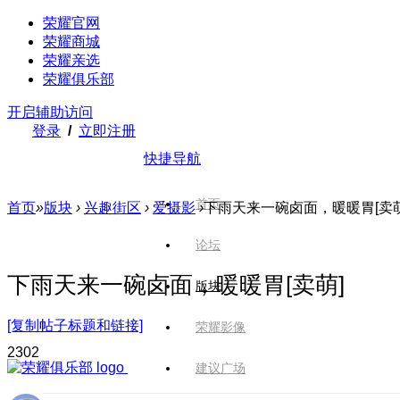
荣耀官网
荣耀商城
荣耀亲选
荣耀俱乐部
开启辅助访问
登录
/
立即注册
快捷导航
首页
首页
»
版块
›
兴趣街区
›
爱摄影
›
下雨天来一碗卤面，暖暖胃[卖萌
论坛
下雨天来一碗卤面，暖暖胃[卖萌]
版块
[复制帖子标题和链接]
荣耀影像
230
2
建议广场