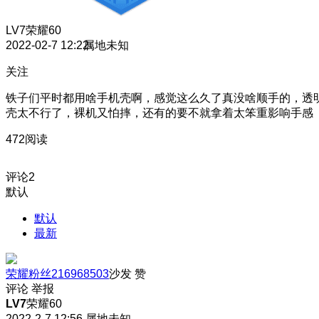
LV7
荣耀60
2022-02-7 12:22
属地未知
关注
铁子们平时都用啥手机壳啊，感觉这么久了真没啥顺手的，透
壳太不行了，裸机又怕摔，还有的要不就拿着太笨重影响手感
472阅读
评论
2
默认
默认
最新
荣耀粉丝216968503
沙发
赞
评论
举报
LV7
荣耀60
2022-2-7 12:56
属地未知