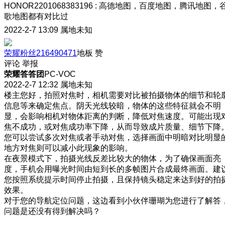
HONOR2201068383196
:
高德地图，百度地图，腾讯地图，
歌地图都有对比过
2022-2-7 13:09
属地未知
荣耀粉丝216490471
地板
赞
评论
举报
荣耀答答团
PC-VOC
2022-2-7 12:32
属地未知
楼主您好，拍照对焦时，相机需要对比被拍摄物体的细节和轮
信息等来确定焦点。阴天光线较暗，物体的这些特征就会不明
显，会影响相机对物体距离的判断，降低对焦速度。可能出现
焦不成功，或对焦成功率下降，从而导致成片质量、细节下降
您可以尝试多次对焦或者手动对焦，选择画面中明暗对比明显
地方对焦则可以减小此现象的影响。
在夜景模式下，拍摄光线反差比较大的物体，为了确保画面亮
度，手机会用曝光时间由短到长的多帧图片合成最终画面。建
您按照系统提示时间停止拍摄，且保持镜头稳定来达到好的拍
效果。
对于您的导航定位问题，这边看到小伙伴珊瑚为您进行了解答
问题是还没有得到解决吗？