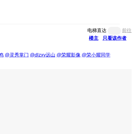
电梯直达
前往
楼主
只看该作者
鸣
@灵秀掌门
@dlzxy远山
@荣耀影像
@荣小耀同学