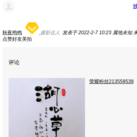
秋夜鸣鸣
摄影达人
发表于 2022-2-7 10:23
属地未知
来
点赞好友美拍
评论
荣耀粉丝213559539