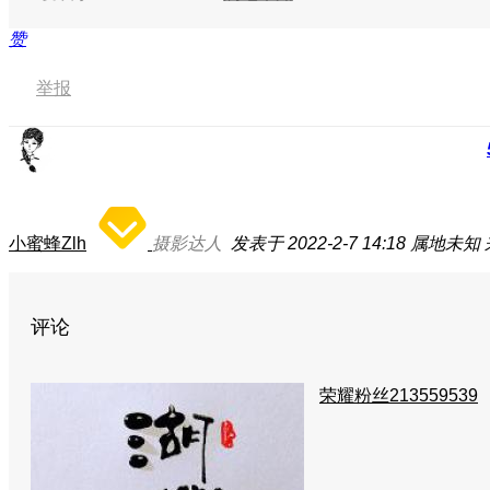
赞
举报
小蜜蜂Zlh
摄影达人
发表于 2022-2-7 14:18
属地未知
评论
荣耀粉丝213559539