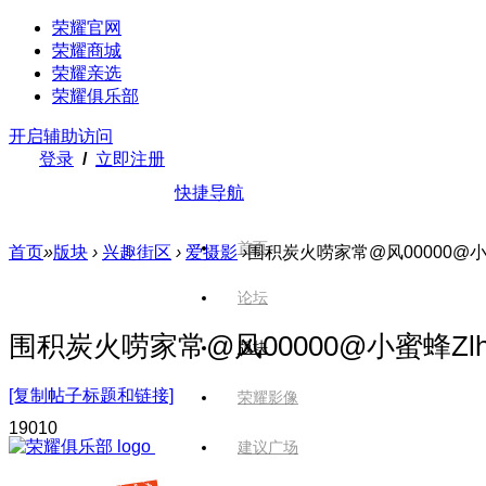
荣耀官网
荣耀商城
荣耀亲选
荣耀俱乐部
开启辅助访问
登录
/
立即注册
快捷导航
首页
首页
»
版块
›
兴趣街区
›
爱摄影
›
围积炭火唠家常@风00000@
论坛
围积炭火唠家常@风00000@小蜜蜂Z
版块
[复制帖子标题和链接]
荣耀影像
190
10
建议广场