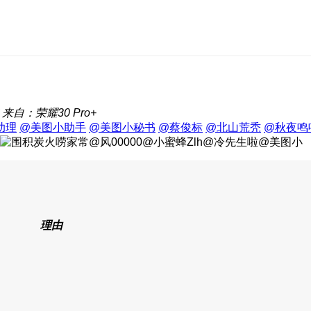
来自：荣耀30 Pro+
助理
@美图小助手
@美图小秘书
@蔡俊标
@北山荒秃
@秋夜鸣
理由