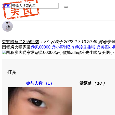
搜索
荣耀粉丝213559539
LV7
发表于 2022-2-7 10:20:49
属地未知
围积炭火唠家常
@风00000
@小蜜蜂Zlh
@冷先生啦
@美图小
打赏
参与人数
（1）
活跃值
（ 10 ）