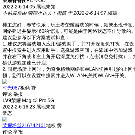
荣耀答答团
PC-VOC
2022-2-6 14:05
属地未知
本帖最后由 荣耀小达人丶蜜糖 于 2022-2-6 14:07 编辑
楼主您好，春节快乐，玩王者荣耀游戏的时候，频繁出现卡顿
网络延迟并显示460的情况，可能是由于网络状态不佳导致的
建议您参考以下方案尝试排查：
1. 建议您将游戏加入应用/游戏助手，并打开深度免打扰：在设
置中搜索并进入应用助手，选择游戏空间，在添加中添加游戏
并在右下角或者左上角开启深度免打扰（点击消息免打扰），
确认游戏加速已开启。
2. 固定场所上网时，为避免移动网络和WLAN切换引起的上网
顿，您可以在设置中搜索并进入WLAN+,关闭WLAN+开关。
时光087
板凳
赞
评论
举报
LV9
荣耀 Magic3 Pro 5G
2022-2-6 16:23
属地未知
常态
荣耀粉丝216742101
地板
赞
评论
举报