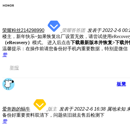
荣耀粉丝214298990
荣耀答答团
发表于 2022-2-6 00:
楼主，新年快乐~
如果恢复出厂设置无效，请尝试使用eRecov
（eRecovery）
模式。 进入后点击
下载最新版本并恢复>下载并
温馨提示：在操作前请您备份好手机内重要数据，特别是微信
赞
举报
板凳
爱奔跑的蜗牛
版主
发表于 2022-2-6 16:38
属地未知
备份好重要资料双清下，问题依旧就去售后检测下
赞