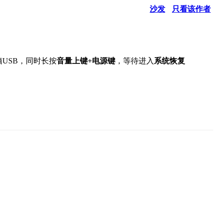
沙发
只看该作者
脑USB，同时长按
音量上键+电源键
，等待进入
系统恢复