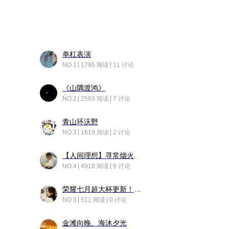
单杠表演
NO.1
1795 阅读
11 讨论
《山隅渡鸿》
NO.2
2563 阅读
7 讨论
青山环沃野
NO.3
1619 阅读
2 讨论
【人间理想】寻常烟火
NO.4
4918 阅读
9 讨论
荣耀七月超大杯更新！后台堆叠动画太丝滑！
NO.5
511 阅读
0 讨论
金滩向晚、海沐夕光