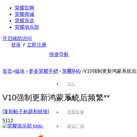
荣耀官网
荣耀商城
荣耀亲选
荣耀俱乐部
开启辅助访问
登录
/
立即注册
快捷导航
首页
首页
»
版块
›
更多荣耀手机
›
荣耀V40
›
V10强制更新鸿蒙系统后
论坛
V10强制更新鸿蒙系统后频繁**
版块
[复制帖子标题和链接]
荣耀影像
511
2
建议广场