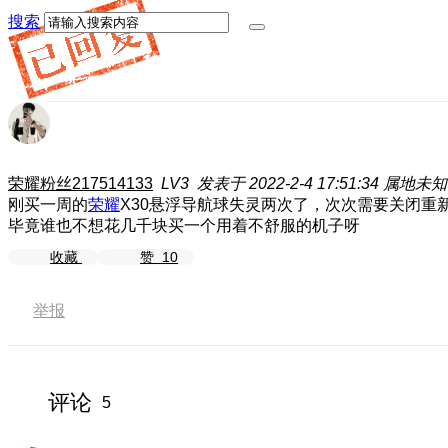
搜索
荣耀粉丝217514133
LV3
发表于 2022-2-4 17:51:34
属地未知
刚买一周的
荣耀
X30悬浮导航球失灵两次了，次次需要关闭
毕竟谁也不想花几千块买一个用着不舒服的机子呀
收藏
赞
10
举报
评论
5