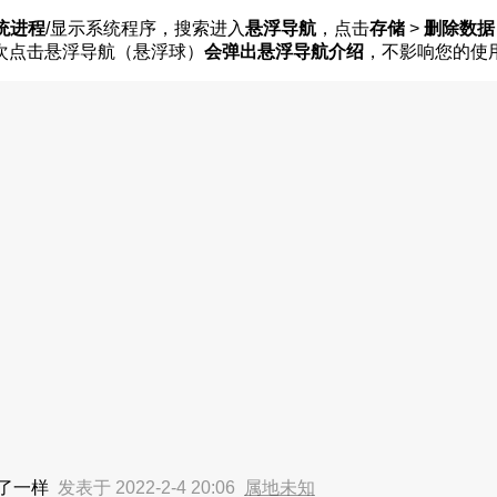
统进程
/显示系统程序，搜索进入
悬浮导航
，点击
存储
>
删除数据
次点击悬浮导航（悬浮球）
会弹出悬浮导航介绍
，不影响您的使
了一样
发表于 2022-2-4 20:06
属地未知