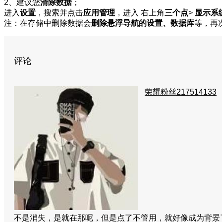
2、建议您
清除数据
；
进入
设置
，搜索并点击
应用管理
，进入 右上角
三个点
>
显示系
注：在存储中删除数据会
删除悬浮导航的设置、数据库
等，再
评论
荣耀粉丝217514133
不是消失，是就在那呢，但是点了不管用，就好像成为背景