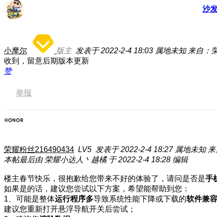
沙
小摩尔
版主
发表于 2022-2-4 18:03
属地未知
来自：荣耀
收到，留意后期版本更新
赞
举报
荣耀粉丝216490434
LV5
发表于 2022-2-4 18:27
属地未知
来
本帖最后由 荣耀小达人丶越橘 于 2022-2-4 18:28 编辑
楼主春节快乐，很抱歉给您带来不好的体验了，请问是否是
手
如果是的话，建议您尝试以下方案，希望能帮助到您：
1、可能是整体
运行程序多
导致系统性能下降或下载的
软件兼
建议您重新打开悬浮导航开关后尝试；