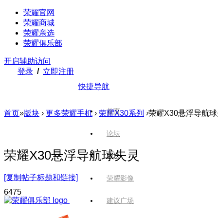
荣耀官网
荣耀商城
荣耀亲选
荣耀俱乐部
开启辅助访问
登录
/
立即注册
快捷导航
首页
首页
»
版块
›
更多荣耀手机
›
荣耀X30系列
›
荣耀X30悬浮导航
论坛
荣耀X30悬浮导航球失灵
版块
[复制帖子标题和链接]
荣耀影像
647
5
建议广场