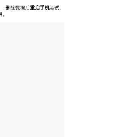
，删除数据后
重启手机
尝试。
用。