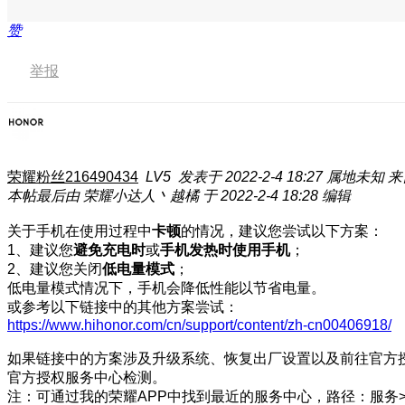
赞
举报
荣耀粉丝216490434
LV5
发表于 2022-2-4 18:27
属地未知
来
本帖最后由 荣耀小达人丶越橘 于 2022-2-4 18:28 编辑
关于手机在使用过程中
卡顿
的情况，建议您尝试以下方案：
1、建议您
避免充电时
或
手机发热时使用手机
；
2、建议您关闭
低电量模式
；
低电量模式情况下，手机会降低性能以节省电量。
或参考以下链接中的其他方案尝试：
https://www.hihonor.com/cn/support/content/zh-cn00406918/
如果链接中的方案涉及升级系统、恢复出厂设置以及前往官方
官方授权服务中心检测。
注：可通过我的荣耀APP中找到最近的服务中心，路径：服务>