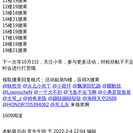
11楼19腰果
12楼19腰果
13楼18腰果
14楼21腰果
15楼19腰果
16楼19腰果
17楼19腰果
18楼19腰果
19楼21腰果
下一次等10月1日，关注小常，参与更多活动，对粉丝帖子不
时会进行打赏哦
领取腰果回复格式：活动贴第N楼，应得X腰果
@耿胜华
@火儿小布丁
@小燚仔
@飘渺回忆路
@耀酷炫
@LiaovscheN
@一个大不刘
@飞鱼不会飞啊
@小勇是双鱼座
@大爷_z
@帅爸老陈
@蹦哒蹦哒哒哒
@海阔天空2688
@HONOR705394062
@耳儿东
来领奖啊
1609阅读
本帖最后由 常先生啦 于 2022-2-4 12:04 编辑