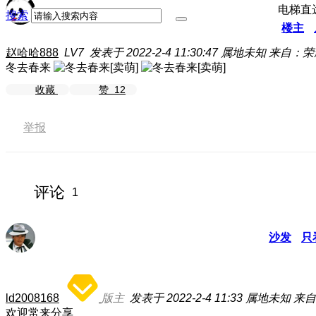
电梯直
搜索
楼主
赵哈哈888
LV7
发表于 2022-2-4 11:30:47
属地未知
来自：荣耀 
冬去春来
收藏
赞
12
举报
评论
1
沙发
只
ld2008168
版主
发表于 2022-2-4 11:33
属地未知
来自
欢迎常来分享