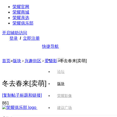
荣耀官网
荣耀商城
荣耀亲选
荣耀俱乐部
开启辅助访问
登录
/
立即注册
快捷导航
首页
首页
»
版块
›
兴趣街区
›
爱摄影
›
冬去春来[卖萌]
论坛
冬去春来[卖萌]
版块
[复制帖子标题和链接]
荣耀影像
86
1
建议广场