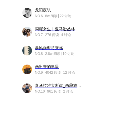
龙阳夜轨
NO.6
8w 阅读
22 讨论
闪耀女生｜亚马逊丛林
NO.7
276 阅读
4 讨论
暴风雨即将来临
NO.8
2.8w 阅读
10 讨论
画出来的早晨
NO.9
4042 阅读
12 讨论
喜马拉雅大断崖_西藏旅行日记
NO.10
961 阅读
2 讨论