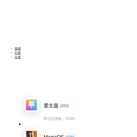
发表
打赏
分享
爱主题
(263)
昨日总发帖：2169