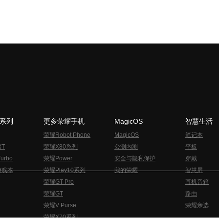
N系列
更多荣耀手机
MagicOS
智慧生活
荣耀Robot Phone
MagicOS
笔记本
RT
荣耀X80系列
公测内测
平板
urbo
荣耀Power
安全与隐私保护
穿戴
游戏本
荣耀Play10系列
我的荣耀
智慧屏
荣耀GT Pro
耳机音箱
荣耀GT
路由
荣耀V Purse
荣耀亲选
荣耀X70系列