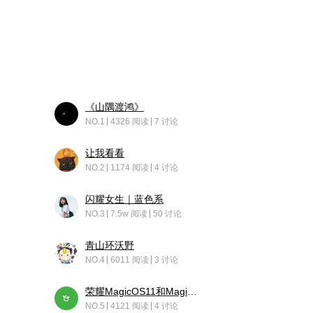
《山隅渡鸿》
NO.1
4326 阅读
7 讨论
让我看看
NO.2
1174 阅读
4 讨论
闪耀女生｜蓝色系
NO.3
7.5w 阅读
50 讨论
青山环沃野
NO.4
6011 阅读
3 讨论
荣耀MagicOS11和Magic10之间直观的区别是啥呢？
NO.5
4121 阅读
4 讨论