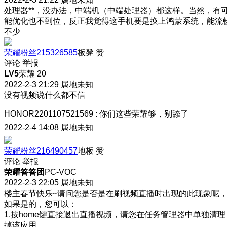
处理器**，没办法，中端机（中端处理器）都这样。当然，有
能优化也不到位，反正我觉得这手机要是换上鸿蒙系统，能流
不少
荣耀粉丝215326585
板凳
赞
评论
举报
LV5
荣耀 20
2022-2-3 21:29
属地未知
没有视频说什么都不信
HONOR2201107521569
:
你们这些荣耀够，别舔了
2022-2-4 14:08
属地未知
荣耀粉丝216490457
地板
赞
评论
举报
荣耀答答团
PC-VOC
2022-2-3 22:05
属地未知
楼主春节快乐~请问您是否是在刷视频直播时出现的此现象呢
如果是的，您可以：
1.按home键直接退出直播视频，请您在任务管理器中单独清理
掉该应用。