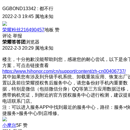
GGBOND13342
:
都不行
2022-2-3 19:45
属地未知
荣耀粉丝216490457
地板
赞
评论
举报
荣耀答答团
浏览器
2022-2-3 20:29
属地未知
楼主，十分抱歉没能帮助到您，感谢您的耐心尝试，以下是余
方案，可点击链接查看
https://www.hihonor.com/cn/support/content/zh-cn00406737/
其中如果您有涉及到升级手机系统、卸载重装应用、恢复出厂
置以及前往荣耀授权售后服务中心，请您备份好手机内重要数
据，特别是微信（包括微信分身）QQ等第三方应用数据迁移，
携带购机凭证，到附近的官方授权服务中心进行检测，建议提
电话联系门店。
注：可以进入服务APP中找到最近的服务中心，路径：服务>
捷服务>服务中心/到店维修。
小摩尔
5F
赞